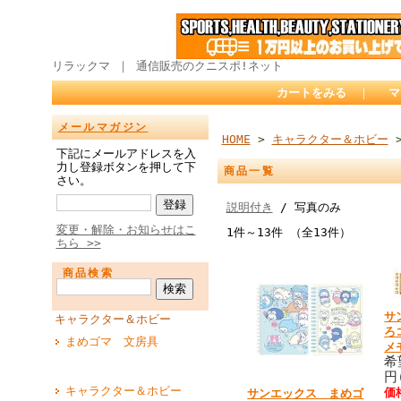
リラックマ ｜ 通信販売のクニスポ!ネット
カートをみる
｜
マ
メールマガジン
HOME
>
キャラクター＆ホビー
>
下記にメールアドレスを入
力し登録ボタンを押して下
商品一覧
さい。
説明付き
/ 写真のみ
変更・解除・お知らせはこ
1件～13件 （全13件）
ちら >>
商品検索
サ
キャラクター＆ホビー
ろ
まめゴマ 文房具
メ
希
円
キャラクター＆ホビー
価
サンエックス まめゴ