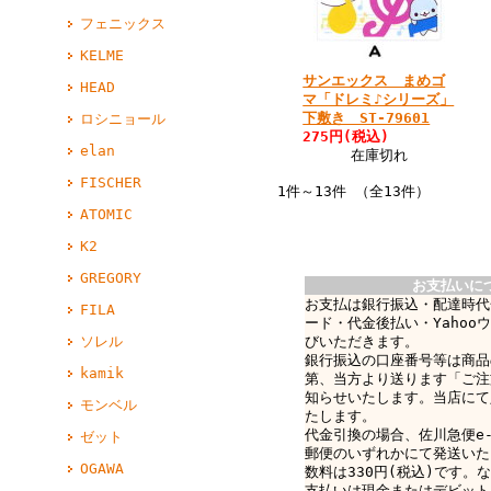
フェニックス
KELME
サンエックス まめゴ
HEAD
マ「ドレミ♪シリーズ」
下敷き ST-79601
ロシニョール
275円(税込)
elan
在庫切れ
FISCHER
1件～13件 （全13件）
ATOMIC
K2
GREGORY
お支払いに
お支払は銀行振込・配達時代
FILA
ード・代金後払い・Yahoo
びいただきます。
ソレル
銀行振込の口座番号等は商品
kamik
第、当方より送ります「ご注
知らせいたします。当店にて
モンベル
たします。
代金引換の場合、佐川急便e-c
ゼット
郵便のいずれかにて発送いた
OGAWA
数料は330円(税込)です。なお
支払いは現金またはデビット