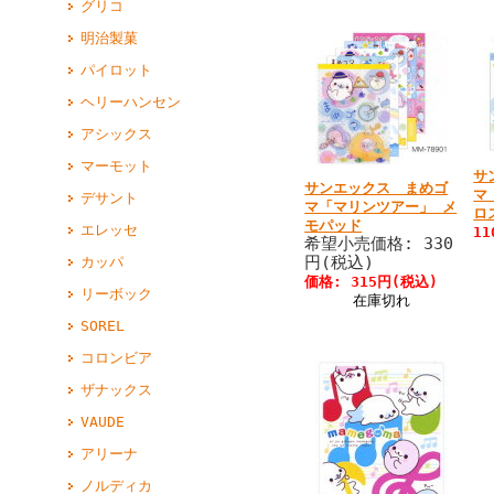
グリコ
明治製菓
パイロット
ヘリーハンセン
アシックス
マーモット
サ
サンエックス まめゴ
マ
デサント
マ「マリンツアー」 メ
ロ
モパッド
エレッセ
1
希望小売価格: 330
円(税込)
カッパ
価格: 315円(税込)
リーボック
在庫切れ
SOREL
コロンビア
ザナックス
VAUDE
アリーナ
ノルディカ