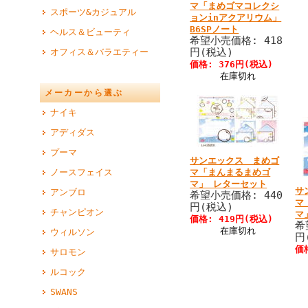
マ「まめゴマコレクシ
スポーツ&カジュアル
ョンinアクアリウム」
B6SPノート
ヘルス＆ビューティ
希望小売価格: 418
円(税込)
オフィス＆バラエティー
価格: 376円(税込)
在庫切れ
メーカーから選ぶ
ナイキ
アディダス
プーマ
サンエックス まめゴ
マ「まんまるまめゴ
ノースフェイス
マ」 レターセット
サ
アンブロ
希望小売価格: 440
マ
円(税込)
チャンピオン
マ
価格: 419円(税込)
希
在庫切れ
ウィルソン
円
価
サロモン
ルコック
SWANS