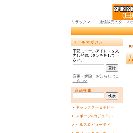
リラックマ ｜ 通信販売のクニス
メールマガジン
HO
下記にメールアドレスを入
力し登録ボタンを押して下
【
さい。
A
変更・解除・お知らせはこ
ちら >>
商品検索
キャラクター＆ホビー
スポーツ&カジュアル
ヘルス＆ビューティ