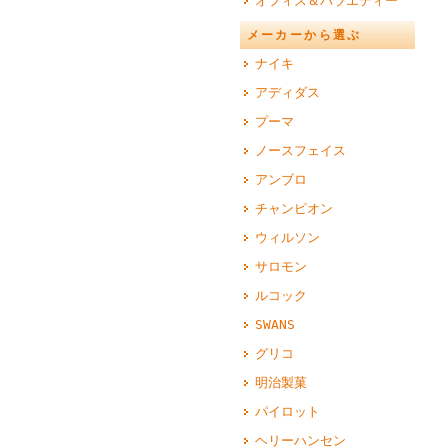
オフィス＆バラエティー
メーカーから選ぶ
ナイキ
アディダス
プーマ
ノースフェイス
アンブロ
チャンピオン
ウィルソン
サロモン
ルコック
SWANS
グリコ
明治製菓
パイロット
ヘリーハンセン