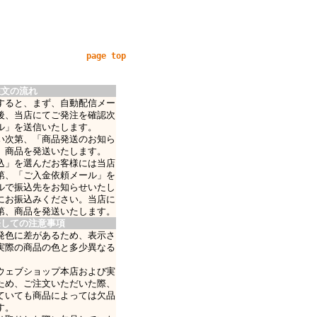
page top
注文の流れ
すると、まず、自動配信メー
後、当店にてご発注を確認次
ル」を送信いたします。
い次第、「商品発送のお知ら
、商品を発送いたします。
込」を選んだお客様には当店
第、「ご入金依頼メール」を
ルで振込先をお知らせいたし
にお振込みください。当店に
第、商品を発送いたします。
際しての注意事項
発色に差があるため、表示さ
実際の商品の色と多少異なる
ウェブショップ本店および実
ため、ご注文いただいた際、
ていても商品によっては欠品
す。