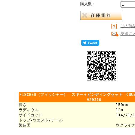
購入数:
この商
友達に
FISCHER（フィッシャー） スキー＋ビンディングセット CRUZA
A30316
長さ
150cm
ラディウス
12m
サイドカット
114/71/1
トップ/ウエスト/テール
製造国
ウクライ