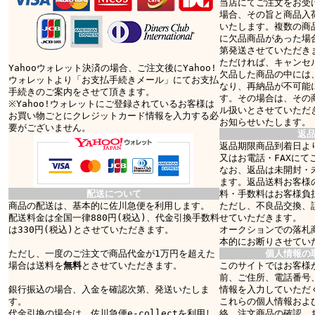
当店にてご注文をお受
場合、その旨と商品入
いたします。複数の商
に欠品商品があった場
第発送させていただき
ただければ、キャンセ
Yahooウォレット決済の場合、ご注文後にYahoo!
欠品した商品の中には
ウォレットより「お支払手続きメール」にてお支払
なり、再納品が不可能
手続きのご案内をさせて頂きます。
す。その場合は、その
※Yahoo!ウォレットにご登録されているお客様は
ル扱いとさせていただ
お買い物ごとにクレジットカード情報を入力する必
お知らせいたします。
要がございません。
返
返品期限商品到着日より
又はお電話・FAXにて
なお、返品は未開封・
ます。返品送料お客様
配送について
料・手数料はお客様負
商品の配送は、基本的に佐川急便を利用します。
ただし、不良品交換、
配送料金は全国一律880円(税込)、代金引換手数料
せていただきます。
は330円(税込)とさせていただきます。
オークションでの落札
本的にお断りさせてい
ただし、一度のご注文で商品代金が1万円を超えた
個人情報の
場合は送料を
無料
とさせていただきます。
このサイトではお客様
前、ご住所、電話番号
銀行振込の場合、入金を確認次第、発送いたしま
情報を入力していただ
す。
これらの個人情報およ
代金引換の場合は、佐川急便e-collectを利用し
絡、注文商品の確認、