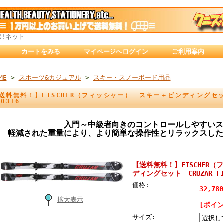
ポ!ネット
カートをみる
｜
マイページへログイン
｜
ご利用案内
｜
ME
>
スポーツ&カジュアル
>
スキー・スノーボード用品
送料無料！】FISCHER（フィッシャー） スキー＋ビンディングセット 
30316
入門～中級者向きのコントロールしやすいス
軽減された重量により、より簡単な操作性とリラックスした
【送料無料！】FISCHER
ディングセット CRUZAR FIR
価格:
32,78
拡大表示
[ポイン
サイズ: