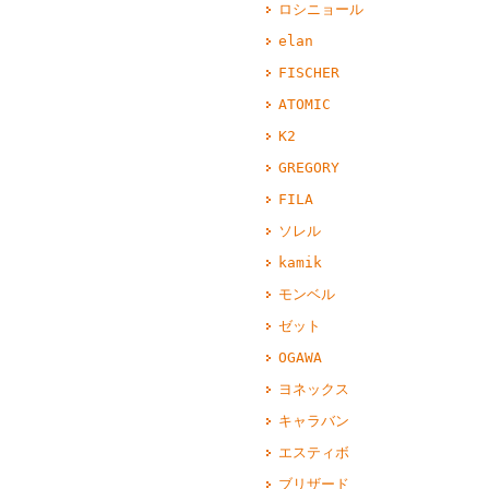
ロシニョール
elan
FISCHER
ATOMIC
K2
GREGORY
FILA
ソレル
kamik
モンベル
ゼット
OGAWA
ヨネックス
キャラバン
エスティボ
ブリザード