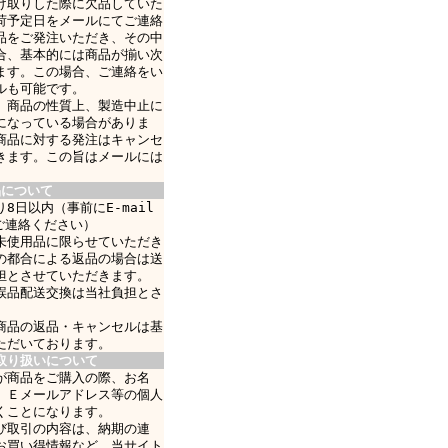
け取りした際に欠品していた
荷予定日をメールにてご連絡
品をご発注いただき、その中
合、基本的には商品が揃い次
ます。この場合、ご連絡をい
ルも可能です。
、商品の性質上、製造中止に
になっている場合がありま
商品に対する発注はキャンセ
きます。この旨はメールには
品について
8日以内（事前にE-mail
ご連絡ください）
未使用品に限らせていただき
の都合による返品の場合は送
担とさせていただきます。
誤品配送交換は当社負担とさ
商品の返品・キャンセルは基
ただいております。
取り扱いについて
が商品をご購入の際、お名
、Ｅメールアドレス等の個人
くことになります。
び取引の内容は、納期の連
お買い得情報など、当サイト