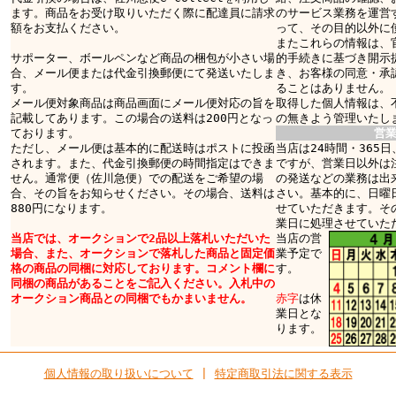
ます。商品をお受け取りいただく際に配達員に請求
のサービス業務を運営
額をお支払ください。
って、その目的以外に
またこれらの情報は、
サポーター、ボールペンなど商品の梱包が小さい場
的手続きに基づき開示
合、メール便または代金引換郵便にて発送いたしま
き、お客様の同意・承
す。
ることはありません。
メール便対象商品は商品画面にメール便対応の旨を
取得した個人情報は、
記載してあります。この場合の送料は200円となっ
の無きよう管理いたし
ております。
営
ただし、メール便は基本的に配送時はポストに投函
当店は24時間・365
されます。また、代金引換郵便の時間指定はできま
ですが、営業日以外は
せん。通常便（佐川急便）での配送をご希望の場
の発送などの業務は出
合、その旨をお知らせください。その場合、送料は
さい。基本的に、日曜
880円になります。
せていただきます。そ
業日に処理させていた
当店では、オークションで2品以上落札いただいた
当店の営
場合、また、オークションで落札した商品と固定価
業予定で
格の商品の同梱に対応しております。コメント欄に
す。
同梱の商品があることをご記入ください。入札中の
オークション商品との同梱でもかまいません。
赤字
は休
業日とな
ります。
個人情報の取り扱いについて
|
特定商取引法に関する表示