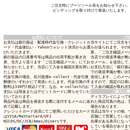
ご注文時にブーツソール長をお知らせ下さい。
ビンディングを取り付けて発送いたします。
お支払いについて
ご
お支払は銀行振込・配達時代金引換・クレジットカ
当サイトにてご注文を
ード・代金後払い・Yahooウォレット決済からお選
ルが送られます。その
びいただきます。
第、「ご注文確認メー
銀行振込の口座番号等は商品の出荷手配が着き次
当店での発送準備が整
第、当方より送ります「ご注文確認メール」にてお
せメール」を送信して
知らせいたします。当店にて入金を確認次第出荷い
お支払方法に「銀行振
たします。
での発送準備が整い次
代金引換の場合、佐川急便e-collect・代金引換
送信します。このメー
郵便のいずれかにて発送いたします。代金引換の手
ますので、指定の口座
数料は330円(税込)です。なお、e-collectのお
て入金の確認が取れ次
支払いは現金またはデビットカードに限らせていた
ご購入に
だいております。
ディスプレイによって
商品代金は商品を発送する際に送付するメールに改
れた商品写真の色は、
めて記載します。
場合があります。
クレジットカード決済にてご使用いただけるカード
当店は当サイトの他、
はVISA/MaSterCard/UFJ
店舗にて営業している
NICOS/DC/JCB/Amex/Dinersです。
在庫がある表示になっ
している場合がありま