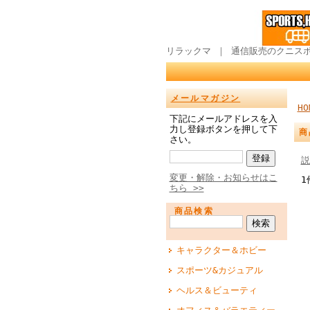
リラックマ ｜ 通信販売のクニス
メールマガジン
HO
下記にメールアドレスを入
力し登録ボタンを押して下
商
さい。
説
変更・解除・お知らせはこ
1
ちら >>
商品検索
キャラクター＆ホビー
スポーツ&カジュアル
ヘルス＆ビューティ