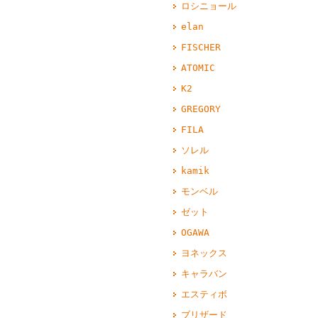
ロシニョール
elan
FISCHER
ATOMIC
K2
GREGORY
FILA
ソレル
kamik
モンベル
ゼット
OGAWA
ヨネックス
キャラバン
エスティボ
ブリザード