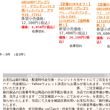
GREGORY(グレゴリ
【定価の30％オフ！】
【定価の
ー) マウンテンバイク
GREGORY（グレゴリ
GREGO
用バックパック アマ
ー） バックパック
ー） 
サ10 77912
バルトロ65
バルトロ
希望小売価格:
11310524 【送料無
11310
12,100円(税込)
料！】
料！】
価格: 6,050円(税込)
希望小売価格:
希望小
在庫切れ
37,400円(税込)
39,60
価格: 26,180円(税
価格: 2
込)
込)
在庫切れ
件～3件 （全3件）
お支払いについて
ご
お支払は銀行振込・配達時代金引換・クレジットカ
当サイトにてご注文を
ード・代金後払い・Yahooウォレット決済からお選
ルが送られます。その
びいただきます。
第、「ご注文確認メー
銀行振込の口座番号等は商品の出荷手配が着き次
当店での発送準備が整
第、当方より送ります「ご注文確認メール」にてお
せメール」を送信して
知らせいたします。当店にて入金を確認次第出荷い
お支払方法に「銀行振
たします。
での発送準備が整い次
代金引換の場合、佐川急便e-collect・代金引換
送信します。このメー