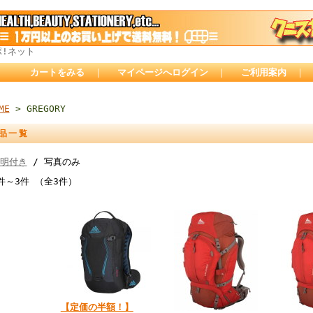
ポ!ネット
カートをみる
｜
マイページへログイン
｜
ご利用案内
｜
ME
> GREGORY
品一覧
明付き
/ 写真のみ
件～3件 （全3件）
【定価の半額！】