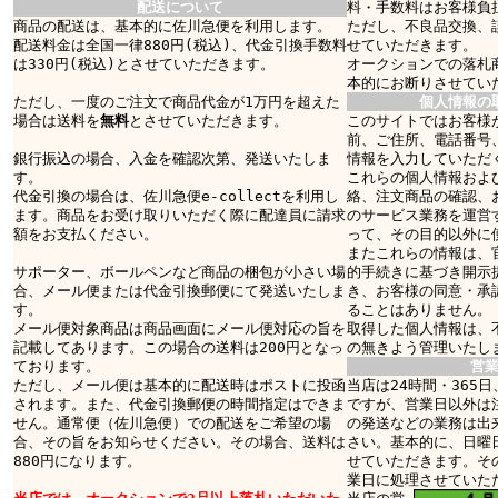
配送について
料・手数料はお客様負
商品の配送は、基本的に佐川急便を利用します。
ただし、不良品交換、
配送料金は全国一律880円(税込)、代金引換手数料
せていただきます。
は330円(税込)とさせていただきます。
オークションでの落札
本的にお断りさせてい
ただし、一度のご注文で商品代金が1万円を超えた
個人情報の
場合は送料を
無料
とさせていただきます。
このサイトではお客様
前、ご住所、電話番号
銀行振込の場合、入金を確認次第、発送いたしま
情報を入力していただ
す。
これらの個人情報およ
代金引換の場合は、佐川急便e-collectを利用し
絡、注文商品の確認、
ます。商品をお受け取りいただく際に配達員に請求
のサービス業務を運営
額をお支払ください。
って、その目的以外に
またこれらの情報は、
サポーター、ボールペンなど商品の梱包が小さい場
的手続きに基づき開示
合、メール便または代金引換郵便にて発送いたしま
き、お客様の同意・承
す。
ることはありません。
メール便対象商品は商品画面にメール便対応の旨を
取得した個人情報は、
記載してあります。この場合の送料は200円となっ
の無きよう管理いたし
ております。
営
ただし、メール便は基本的に配送時はポストに投函
当店は24時間・365
されます。また、代金引換郵便の時間指定はできま
ですが、営業日以外は
せん。通常便（佐川急便）での配送をご希望の場
の発送などの業務は出
合、その旨をお知らせください。その場合、送料は
さい。基本的に、日曜
880円になります。
せていただきます。そ
業日に処理させていた