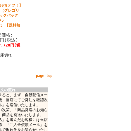
30％オフ！】
RY（グレゴリ
バックパック
75
523 【送料無
売価格:
0円(税込)
7,720円(税
在庫切れ
page top
注文の流れ
すると、まず、自動配信メー
後、当店にてご発注を確認次
ル」を送信いたします。
い次第、「商品発送のお知ら
、商品を発送いたします。
込」を選んだお客様には当店
第、「ご入金依頼メール」を
ルで振込先をお知らせいたし