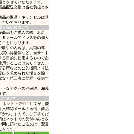
担とさせていただきます。
誤品配送交換は当社負担とさ
商品の返品・キャンセルは基
ただいております。
取り扱いについて
が商品をご購入の際、お名
、Ｅメールアドレス等の個人
くことになります。
び取引の内容は、納期の連
お買い得情報など、当サイト
する目的に使用するものであ
使用することはありません。
官公庁などの公的機関より法
提出を求められた場合を除
認なく第三者に開示・提供す
不正なアクセスや破壊、漏洩
ます。
業について
日、ネット上でのご注文が可能
注文確認メールの送信・商品
来かねますので、ご了承くだ
日はネットでの受付のみとさ
の間に頂いたご注文は、翌営
だきます。