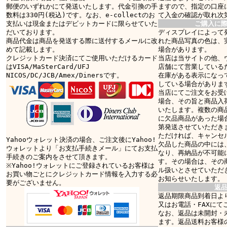
郵便のいずれかにて発送いたします。代金引換の手
ますので、指定の口座
数料は330円(税込)です。なお、e-collectのお
て入金の確認が取れ次
支払いは現金またはデビットカードに限らせていた
ご購入に
だいております。
ディスプレイによって
商品代金は商品を発送する際に送付するメールに改
れた商品写真の色は、
めて記載します。
場合があります。
クレジットカード決済にてご使用いただけるカード
当店は当サイトの他、
はVISA/MaSterCard/UFJ
店舗にて営業している
NICOS/DC/JCB/Amex/Dinersです。
在庫がある表示になっ
している場合がありま
当店にてご注文をお受
場合、その旨と商品入
いたします。複数の商
に欠品商品があった場
第発送させていただき
ただければ、キャンセ
Yahooウォレット決済の場合、ご注文後にYahoo!
欠品した商品の中には
ウォレットより「お支払手続きメール」にてお支払
なり、再納品が不可能
手続きのご案内をさせて頂きます。
す。その場合は、その
※Yahoo!ウォレットにご登録されているお客様は
ル扱いとさせていただ
お買い物ごとにクレジットカード情報を入力する必
お知らせいたします。
要がございません。
返
返品期限商品到着日より
又はお電話・FAXにて
なお、返品は未開封・
ます。返品送料お客様