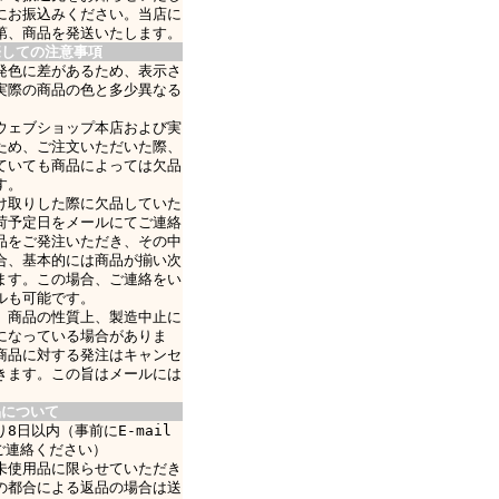
にお振込みください。当店に
第、商品を発送いたします。
際しての注意事項
発色に差があるため、表示さ
実際の商品の色と多少異なる
ウェブショップ本店および実
ため、ご注文いただいた際、
ていても商品によっては欠品
す。
け取りした際に欠品していた
荷予定日をメールにてご連絡
品をご発注いただき、その中
合、基本的には商品が揃い次
ます。この場合、ご連絡をい
ルも可能です。
、商品の性質上、製造中止に
になっている場合がありま
商品に対する発注はキャンセ
きます。この旨はメールには
品について
8日以内（事前にE-mail
ご連絡ください）
未使用品に限らせていただき
の都合による返品の場合は送