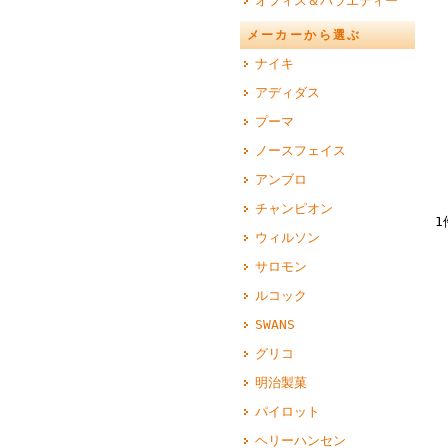
オフィス＆バラエティー
メーカーから選ぶ
ナイキ
アディダス
プーマ
ノースフェイス
アンブロ
チャンピオン
1
ウィルソン
サロモン
ルコック
SWANS
グリコ
明治製菓
パイロット
ヘリーハンセン