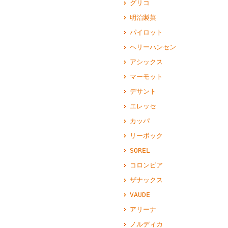
グリコ
明治製菓
パイロット
ヘリーハンセン
アシックス
マーモット
デサント
エレッセ
カッパ
リーボック
SOREL
コロンビア
ザナックス
VAUDE
アリーナ
ノルディカ