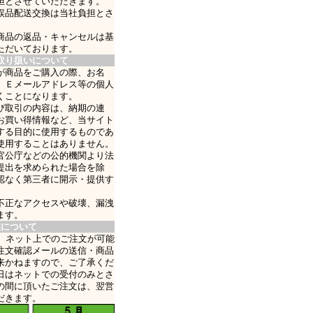
担とさせていただきます。
誤品配送交換は当社負担とさ
商品の返品・キャンセルは基
ただいております。
取り扱いについて
が商品をご購入の際、お名
、Ｅメールアドレス等の個人
くことになります。
び取引の内容は、納期の連
お買い得情報など、当サイト
する目的に使用するものであ
使用することはありません。
官公庁などの公的機関より法
提出を求められた場合を除
認なく第三者に開示・提供す
不正なアクセスや破壊、漏洩
ます。
業について
日、ネット上でのご注文が可能
注文確認メールの送信・商品
来かねますので、ご了承くだ
日はネットでの受付のみとさ
の間に頂いたご注文は、翌営
だきます。