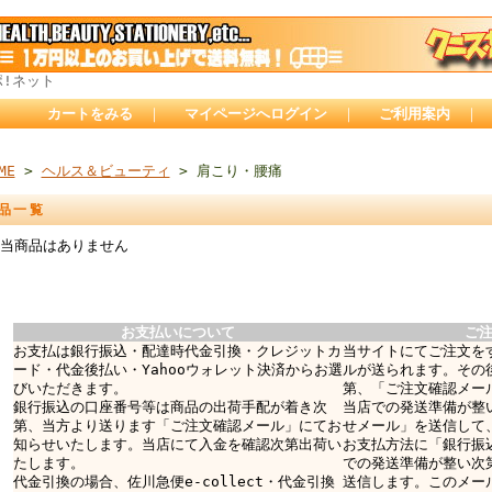
ポ!ネット
カートをみる
｜
マイページへログイン
｜
ご利用案内
｜
ME
>
ヘルス＆ビューティ
> 肩こり・腰痛
品一覧
当商品はありません
お支払いについて
ご
お支払は銀行振込・配達時代金引換・クレジットカ
当サイトにてご注文を
ード・代金後払い・Yahooウォレット決済からお選
ルが送られます。その
びいただきます。
第、「ご注文確認メー
銀行振込の口座番号等は商品の出荷手配が着き次
当店での発送準備が整
第、当方より送ります「ご注文確認メール」にてお
せメール」を送信して
知らせいたします。当店にて入金を確認次第出荷い
お支払方法に「銀行振
たします。
での発送準備が整い次
代金引換の場合、佐川急便e-collect・代金引換
送信します。このメー