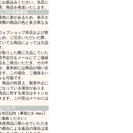
にお振込みください。当店に
第、商品を発送いたします。
際しての注意事項
発色に差があるため、表示さ
実際の商品の色と多少異なる
ウェブショップ本店および実
ため、ご注文いただいた際、
ていても商品によっては欠品
す。
け取りした際に欠品していた
荷予定日をメールにてご連絡
品をご発注いただき、その中
合、基本的には商品が揃い次
ます。この場合、ご連絡をい
ルも可能です。
、商品の性質上、製造中止に
になっている場合がありま
商品に対する発注はキャンセ
きます。この旨はメールには
品について
8日以内（事前にE-mail
ご連絡ください）
未使用品に限らせていただき
の都合による返品の場合は送