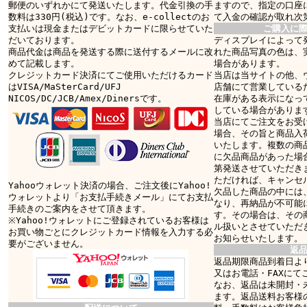
郵便のいずれかにて発送いたします。代金引換の手
ますので、指定の口座
数料は330円(税込)です。なお、e-collectのお
て入金の確認が取れ次
支払いは現金またはデビットカードに限らせていた
ご購入に
だいております。
ディスプレイによって
商品代金は商品を発送する際に送付するメールに改
れた商品写真の色は、
めて記載します。
場合があります。
クレジットカード決済にてご使用いただけるカード
当店は当サイトの他、
はVISA/MaSterCard/UFJ
店舗にて営業している
NICOS/DC/JCB/Amex/Dinersです。
在庫がある表示になっ
している場合がありま
当店にてご注文をお受
場合、その旨と商品入
いたします。複数の商
に欠品商品があった場
第発送させていただき
ただければ、キャンセ
Yahooウォレット決済の場合、ご注文後にYahoo!
欠品した商品の中には
ウォレットより「お支払手続きメール」にてお支払
なり、再納品が不可能
手続きのご案内をさせて頂きます。
す。その場合は、その
※Yahoo!ウォレットにご登録されているお客様は
ル扱いとさせていただ
お買い物ごとにクレジットカード情報を入力する必
お知らせいたします。
要がございません。
返
返品期限商品到着日より
又はお電話・FAXにて
なお、返品は未開封・
ます。返品送料お客様