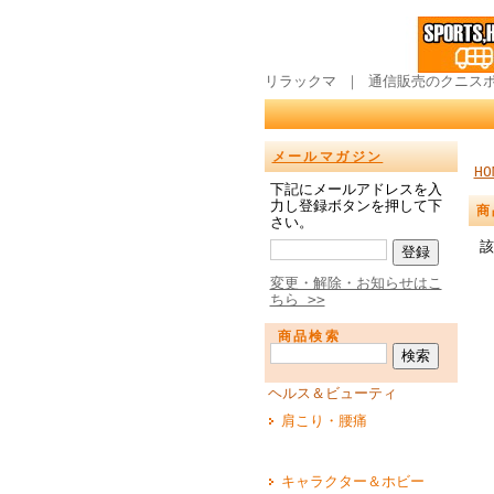
リラックマ ｜ 通信販売のクニス
メールマガジン
HO
下記にメールアドレスを入
力し登録ボタンを押して下
商
さい。
該
変更・解除・お知らせはこ
ちら >>
商品検索
ヘルス＆ビューティ
肩こり・腰痛
キャラクター＆ホビー