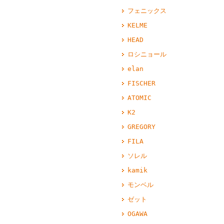
フェニックス
KELME
HEAD
ロシニョール
elan
FISCHER
ATOMIC
K2
GREGORY
FILA
ソレル
kamik
モンベル
ゼット
OGAWA