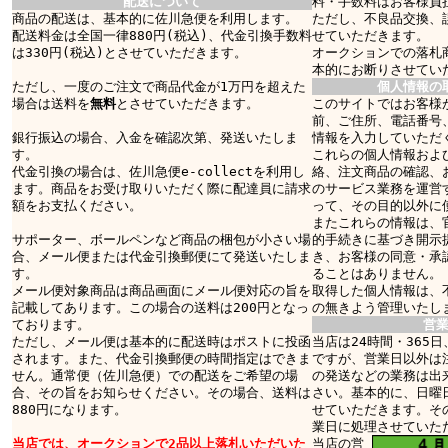
配送について
料・手数料はお客様負
商品の配送は、基本的に佐川急便を利用します。
ただし、不良品交換、
配送料金は全国一律880円(税込)、代金引換手数料
せていただきます。
は330円(税込)とさせていただきます。
オークションでの落札
本的にお断りさせてい
ただし、一度のご注文で商品代金が1万円を超えた
個人情報の
場合は送料を
無料
とさせていただきます。
このサイトではお客様
前、ご住所、電話番号
銀行振込の場合、入金を確認次第、発送いたしま
情報を入力していただ
す。
これらの個人情報およ
代金引換の場合は、佐川急便e-collectを利用し
絡、注文商品の確認、
ます。商品をお受け取りいただく際に配達員に請求
のサービス業務を運営
額をお支払ください。
って、その目的以外に
またこれらの情報は、
サポーター、ボールペンなど商品の梱包が小さい場
的手続きに基づき開示
合、メール便または代金引換郵便にて発送いたしま
き、お客様の同意・承
す。
ることはありません。
メール便対象商品は商品画面にメール便対応の旨を
取得した個人情報は、
記載してあります。この場合の送料は200円となっ
の無きよう管理いたし
ております。
営
ただし、メール便は基本的に配送時はポストに投函
当店は24時間・365
されます。また、代金引換郵便の時間指定はできま
ですが、営業日以外は
せん。通常便（佐川急便）での配送をご希望の場
の発送などの業務は出
合、その旨をお知らせください。その場合、送料は
さい。基本的に、日曜
880円になります。
せていただきます。そ
業日に処理させていた
当店では、オークションで2品以上落札いただいた
当店の営