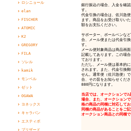
ロシニョール
銀行振込の場合、入金を確認
す。
elan
代金引換の場合は、佐川急便e-
FISCHER
ます。商品をお受け取りいた
額をお支払ください。
ATOMIC
サポーター、ボールペンなど
K2
合、メール便または代金引換
す。
GREGORY
メール便対象商品は商品画面
FILA
記載してあります。この場合
ております。
ソレル
ただし、メール便は基本的に
されます。また、代金引換郵
kamik
せん。通常便（佐川急便）で
モンベル
合、その旨をお知らせくださ
880円になります。
ゼット
当店では、オークションで2
OGAWA
場合、また、オークションで
ヨネックス
格の商品の同梱に対応してお
同梱の商品があることをご記
キャラバン
オークション商品との同梱で
エスティボ
ブリザード