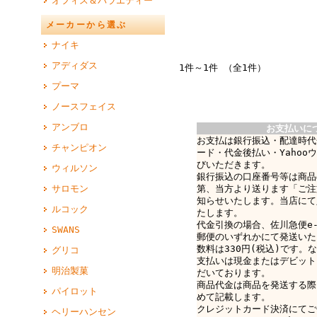
オフィス＆バラエティー
メーカーから選ぶ
ナイキ
アディダス
1件～1件 （全1件）
プーマ
ノースフェイス
アンブロ
お支払いに
お支払は銀行振込・配達時代
チャンピオン
ード・代金後払い・Yahoo
びいただきます。
ウィルソン
銀行振込の口座番号等は商品
サロモン
第、当方より送ります「ご注
知らせいたします。当店にて
ルコック
たします。
代金引換の場合、佐川急便e-c
SWANS
郵便のいずれかにて発送いた
数料は330円(税込)です。なお
グリコ
支払いは現金またはデビット
明治製菓
だいております。
商品代金は商品を発送する際
パイロット
めて記載します。
クレジットカード決済にてご
ヘリーハンセン