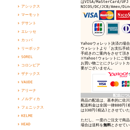
はVISA/MaSterCard/UFJ
アシックス
NICOS/DC/JCB/Amex/D
マーモット
デサント
エレッセ
カッパ
Yahooウォレット決済の場合
リーボック
ウォレットより「お支払手続
手続きのご案内をさせて頂き
SOREL
※Yahoo!ウォレットにご
お買い物ごとにクレジットカ
コロンビア
要がございません。
ザナックス
VAUDE
アリーナ
配送につ
ノルディカ
商品の配送は、基本的に佐川
配送料金は全国一律880円(
フェニックス
は330円(税込)とさせてい
KELME
ただし、一度のご注文で商品
HEAD
場合は送料を
無料
とさせてい