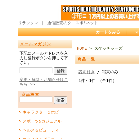
リラックマ ｜ 通信販売のクニスポ!ネット
カートをみる
｜
マ
メールマガジン
HOME
> スケッチャーズ
下記にメールアドレスを入
力し登録ボタンを押して下
商品一覧
さい。
説明付き
/ 写真のみ
変更・解除・お知らせはこ
1件～1件 （全1件）
ちら >>
商品検索
キャラクター＆ホビー
スポーツ&カジュアル
ヘルス＆ビューティ