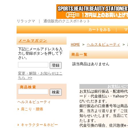
リラックマ ｜ 通信販売のクニスポ!ネット
カートをみる
｜
マ
メールマガジン
HOME
>
ヘルス＆ビューティ
> 
下記にメールアドレスを入
力し登録ボタンを押して下
商品一覧
さい。
該当商品はありません
変更・解除・お知らせはこ
ちら >>
お支払いに
商品検索
お支払は銀行振込・配達時代
ード・代金後払い・Yahoo
びいただきます。
ヘルス＆ビューティ
銀行振込の口座番号等は商品
肩こり・腰痛
第、当方より送ります「ご注
知らせいたします。当店にて
たします。
キャラクター＆ホビー
代金引換の場合、佐川急便e-c