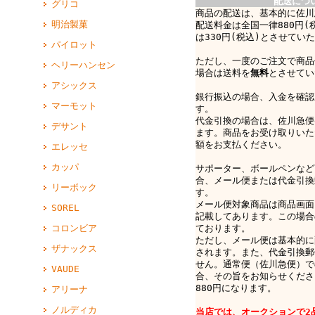
配送につ
グリコ
商品の配送は、基本的に佐川
明治製菓
配送料金は全国一律880円(
は330円(税込)とさせてい
パイロット
ただし、一度のご注文で商品
ヘリーハンセン
場合は送料を
無料
とさせてい
アシックス
銀行振込の場合、入金を確認
マーモット
す。
代金引換の場合は、佐川急便e-
デサント
ます。商品をお受け取りいた
額をお支払ください。
エレッセ
カッパ
サポーター、ボールペンなど
合、メール便または代金引換
リーボック
す。
メール便対象商品は商品画面
SOREL
記載してあります。この場合
ております。
コロンビア
ただし、メール便は基本的に
ザナックス
されます。また、代金引換郵
せん。通常便（佐川急便）で
VAUDE
合、その旨をお知らせくださ
880円になります。
アリーナ
ノルディカ
当店では、オークションで2