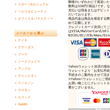
郵便のいずれかにて発送いた
スポーツ&カジュアル
数料は330円(税込)です。なお
支払いは現金またはデビット
ヘルス＆ビューティ
だいております。
オフィス＆バラエティー
商品代金は商品を発送する際
めて記載します。
クレジットカード決済にてご
はVISA/MaSterCard/UFJ
メーカーから選ぶ
NICOS/DC/JCB/Amex/D
ナイキ
アディダス
プーマ
ノースフェイス
Yahooウォレット決済の場合
アンブロ
ウォレットより「お支払手続
手続きのご案内をさせて頂き
チャンピオン
※Yahoo!ウォレットにご
ウィルソン
お買い物ごとにクレジットカ
要がございません。
サロモン
ルコック
SWANS