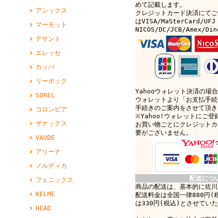
めて記載します。
アシックス
クレジットカード決済にてご
はVISA/MaSterCard/UFJ
マーモット
NICOS/DC/JCB/Amex/D
デサント
エレッセ
カッパ
リーボック
Yahooウォレット決済の場合
SOREL
ウォレットより「お支払手続
手続きのご案内をさせて頂き
コロンビア
※Yahoo!ウォレットにご
ザナックス
お買い物ごとにクレジットカ
要がございません。
VAUDE
アリーナ
ノルディカ
配送につ
フェニックス
商品の配送は、基本的に佐川
KELME
配送料金は全国一律880円(
は330円(税込)とさせてい
HEAD