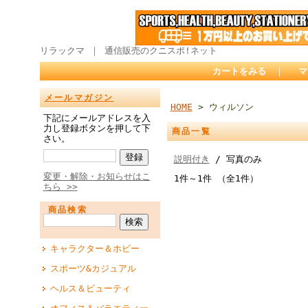
リラックマ ｜ 通信販売のクニスポ!ネット
カートをみる
｜
マ
メールマガジン
HOME
> ウィルソン
下記にメールアドレスを入
力し登録ボタンを押して下
商品一覧
さい。
説明付き
/ 写真のみ
変更・解除・お知らせはこ
1件～1件 （全1件）
ちら >>
商品検索
キャラクター＆ホビー
スポーツ&カジュアル
ヘルス＆ビューティ