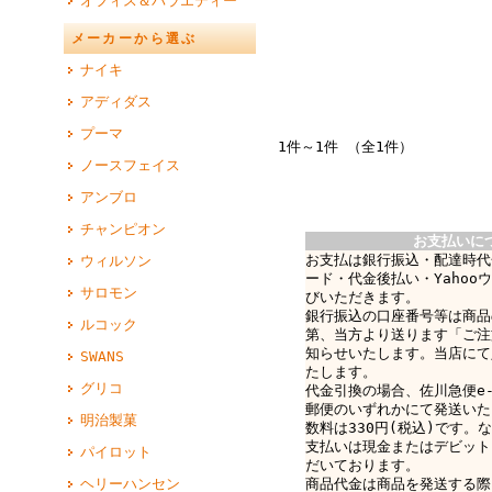
オフィス＆バラエティー
メーカーから選ぶ
ナイキ
アディダス
プーマ
1件～1件 （全1件）
ノースフェイス
アンブロ
チャンピオン
お支払いに
お支払は銀行振込・配達時代
ウィルソン
ード・代金後払い・Yahoo
サロモン
びいただきます。
銀行振込の口座番号等は商品
ルコック
第、当方より送ります「ご注
知らせいたします。当店にて
SWANS
たします。
グリコ
代金引換の場合、佐川急便e-c
郵便のいずれかにて発送いた
明治製菓
数料は330円(税込)です。なお
支払いは現金またはデビット
パイロット
だいております。
ヘリーハンセン
商品代金は商品を発送する際