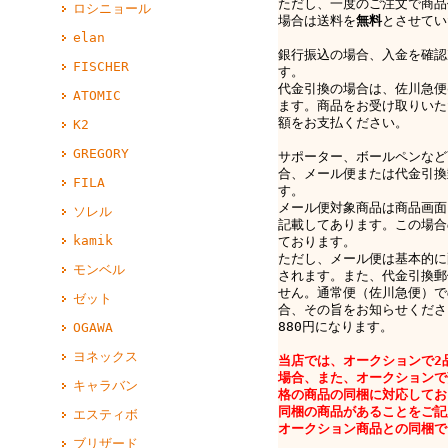
ただし、一度のご注文で商品
ロシニョール
場合は送料を
無料
とさせてい
elan
銀行振込の場合、入金を確認
FISCHER
す。
代金引換の場合は、佐川急便e-
ATOMIC
ます。商品をお受け取りいた
額をお支払ください。
K2
GREGORY
サポーター、ボールペンなど
合、メール便または代金引換
FILA
す。
メール便対象商品は商品画面
ソレル
記載してあります。この場合
kamik
ております。
ただし、メール便は基本的に
モンベル
されます。また、代金引換郵
せん。通常便（佐川急便）で
ゼット
合、その旨をお知らせくださ
880円になります。
OGAWA
ヨネックス
当店では、オークションで2
場合、また、オークションで
キャラバン
格の商品の同梱に対応してお
同梱の商品があることをご記
エスティボ
オークション商品との同梱で
ブリザード