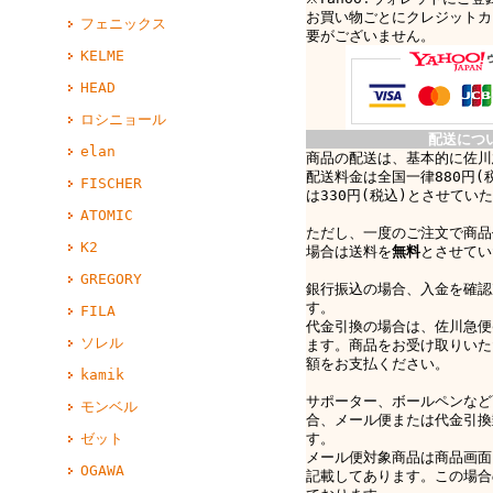
お買い物ごとにクレジットカ
フェニックス
要がございません。
KELME
HEAD
ロシニョール
配送につ
elan
商品の配送は、基本的に佐川
配送料金は全国一律880円(
FISCHER
は330円(税込)とさせてい
ATOMIC
ただし、一度のご注文で商品
K2
場合は送料を
無料
とさせてい
GREGORY
銀行振込の場合、入金を確認
す。
FILA
代金引換の場合は、佐川急便e-
ソレル
ます。商品をお受け取りいた
額をお支払ください。
kamik
サポーター、ボールペンなど
モンベル
合、メール便または代金引換
す。
ゼット
メール便対象商品は商品画面
OGAWA
記載してあります。この場合