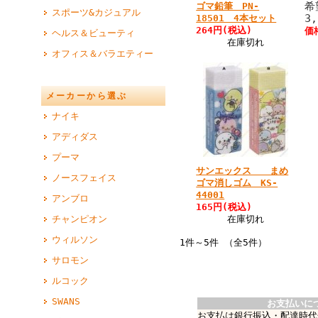
希
ゴマ鉛筆 PN-
スポーツ&カジュアル
3
18501 4本セット
264円(税込)
価
ヘルス＆ビューティ
在庫切れ
オフィス＆バラエティー
メーカーから選ぶ
ナイキ
アディダス
プーマ
サンエックス まめ
ノースフェイス
ゴマ消しゴム KS-
44001
アンブロ
165円(税込)
在庫切れ
チャンピオン
ウィルソン
1件～5件 （全5件）
サロモン
ルコック
SWANS
お支払いに
お支払は銀行振込・配達時代