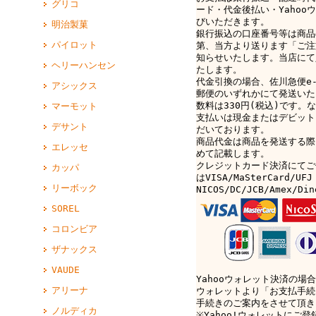
グリコ
ード・代金後払い・Yahoo
びいただきます。
明治製菓
銀行振込の口座番号等は商品
パイロット
第、当方より送ります「ご注
知らせいたします。当店にて
ヘリーハンセン
たします。
代金引換の場合、佐川急便e-c
アシックス
郵便のいずれかにて発送いた
数料は330円(税込)です。なお
マーモット
支払いは現金またはデビット
デサント
だいております。
商品代金は商品を発送する際
エレッセ
めて記載します。
クレジットカード決済にてご
カッパ
はVISA/MaSterCard/UFJ
リーボック
NICOS/DC/JCB/Amex/D
SOREL
コロンビア
ザナックス
VAUDE
Yahooウォレット決済の場合
アリーナ
ウォレットより「お支払手続
手続きのご案内をさせて頂き
ノルディカ
※Yahoo!ウォレットにご