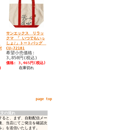
サンエックス リラッ
クマ 「 いつでもいっ
しょ♪」トートバッグ
っ
CU-72101
ポ
希望小売価格:
3,850円(税込)
価格: 3,465円(税込)
在庫切れ
)
page top
注文の流れ
すると、まず、自動配信メー
後、当店にてご発注を確認次
ル」を送信いたします。