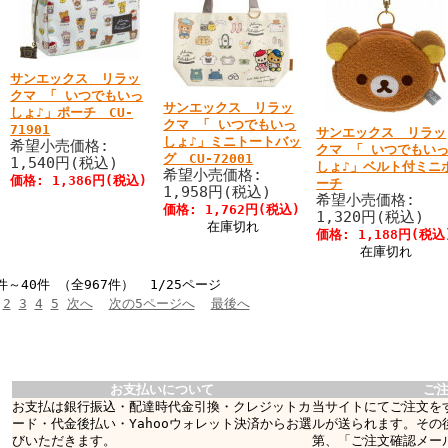
サンエックス リラッ
クマ 「 いつでもいっ
サンエックス リラッ
しょ♪」ポーチ CU-
クマ 「 いつでもいっ
71901
サンエックス リラッ
しょ♪」ミニトートバッ
希望小売価格:
クマ 「 いつでもい
グ CU-72001
1,540円(税込)
しょ♪」ベルト付ミニ
希望小売価格:
価格: 1,386円(税込)
ーチ
1,958円(税込)
希望小売価格:
価格: 1,762円(税込)
1,320円(税込)
在庫切れ
価格: 1,188円(税込
在庫切れ
件～40件 （全967件） 1/25ページ
2
3
4
5
次へ
次の5ページへ
最後へ
お支払いについて
ご
お支払は銀行振込・配達時代金引換・クレジットカ
当サイトにてご注文を
ード・代金後払い・Yahooウォレット決済からお選
ルが送られます。その
びいただきます。
第、「ご注文確認メー