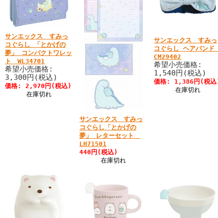
サンエックス すみっ
サンエックス すみっ
コぐらし 「とかげの
コぐらし ヘアバン
夢」 コンパクトワレッ
CM29402
ト WL34701
希望小売価格:
希望小売価格:
1,540円(税込)
3,300円(税込)
価格: 1,386円(税込
価格: 2,970円(税込)
在庫切れ
在庫切れ
サンエックス すみっ
コぐらし「とかげの
夢」 レターセット
LH71501
440円(税込)
在庫切れ