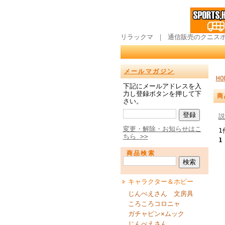
リラックマ ｜ 通信販売のクニス
メールマガジン
HO
下記にメールアドレスを入
力し登録ボタンを押して下
商
さい。
説
変更・解除・お知らせはこ
1
ちら >>
1
商品検索
キャラクター＆ホビー
じんべえさん 文房具
ころころコロニャ
ガチャピン×ムック
じんべえさん