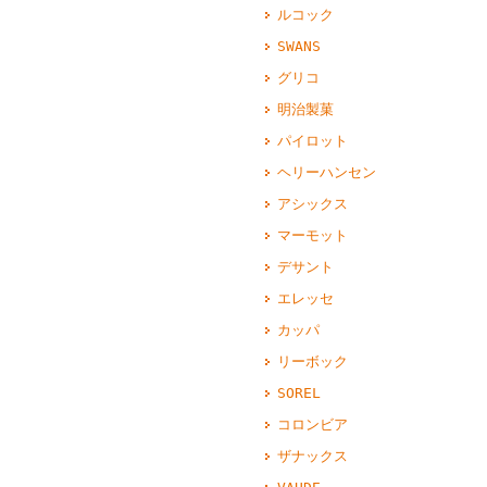
ルコック
SWANS
グリコ
明治製菓
パイロット
ヘリーハンセン
アシックス
マーモット
デサント
エレッセ
カッパ
リーボック
SOREL
コロンビア
ザナックス