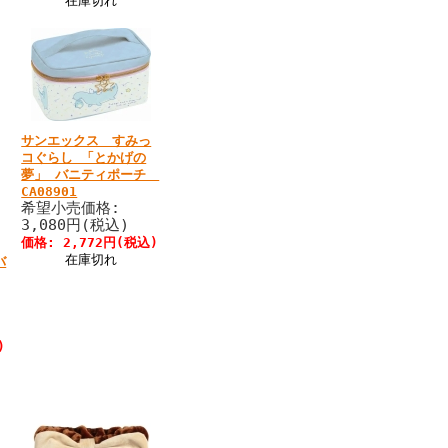
在庫切れ
サンエックス すみっ
コぐらし 「とかげの
夢」 バニティポーチ
CA08901
希望小売価格:
3,080円(税込)
価格: 2,772円(税込)
在庫切れ
バ
)