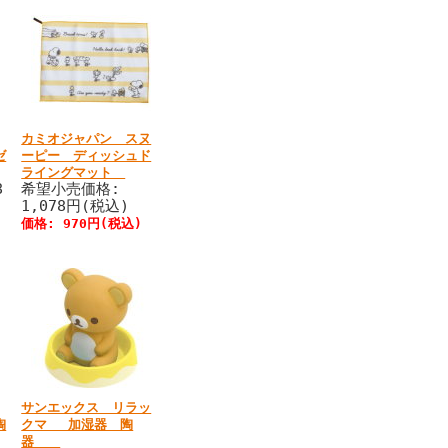
カミオジャパン スヌ
ゼ
ーピー ディッシュド
ライングマット
8
希望小売価格:
1,078円(税込)
価格: 970円(税込)
サンエックス リラッ
陶
クマ 加湿器 陶
器