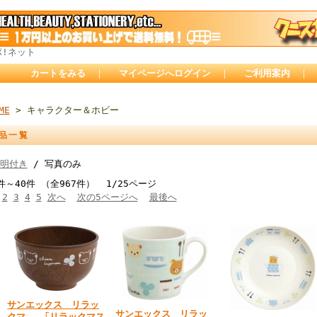
ポ!ネット
カートをみる
｜
マイページへログイン
｜
ご利用案内
｜
ME
> キャラクター＆ホビー
品一覧
明付き
/ 写真のみ
件～40件 （全967件） 1/25ページ
2
3
4
5
次へ
次の5ページへ
最後へ
サンエックス リラッ
サンエックス リラッ
クマ 「リラックマス