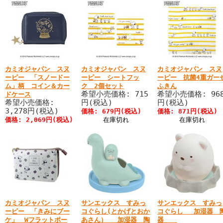
カミオジャパン スヌ
カミオジャパン スヌ
カミオジャパン スヌ
ーピー 「スノードー
ーピー シートフッ
ーピー 抗菌4重ガー
ム」柄 コイン＆カー
ク 2個セット
ふきん
希望小売価格: 715
希望小売価格: 96
ドケース
希望小売価格:
円(税込)
円(税込)
3,278円(税込)
価格: 679円(税込)
価格: 871円(税込)
価格: 2,069円(税込)
在庫切れ
在庫切れ
カミオジャパン スヌ
サンエックス すみっ
サンエックス すみっ
ーピー 「きみにブー
コぐらし(とかげとおか
コぐらし 加湿器 
ケ」 Wフラットポー
あさん） 加湿器 陶
器