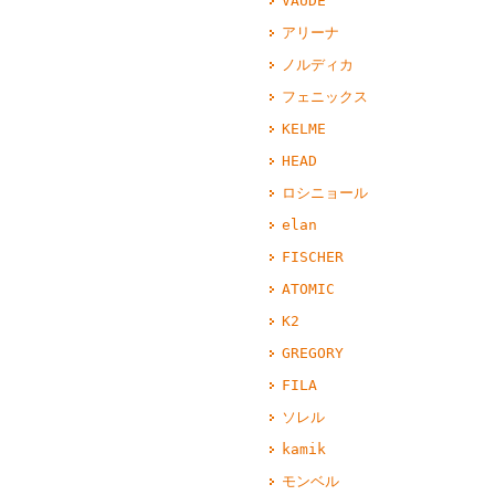
VAUDE
アリーナ
ノルディカ
フェニックス
KELME
HEAD
ロシニョール
elan
FISCHER
ATOMIC
K2
GREGORY
FILA
ソレル
kamik
モンベル