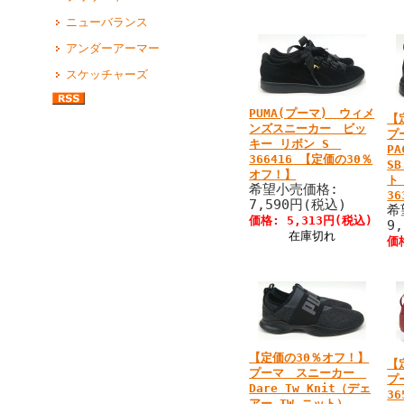
ニューバランス
アンダーアーマー
スケッチャーズ
PUMA(プーマ) ウィメ
【
ンズスニーカー ビッ
プ
キー リボン S
PA
366416 【定価の30％
S
オフ！】
ト
希望小売価格:
36
7,590円(税込)
希
価格: 5,313円(税込)
9
在庫切れ
価
【定価の30％オフ！】
【
プーマ スニーカー
プ
Dare Tw Knit（デェ
36
アー TW ニット）