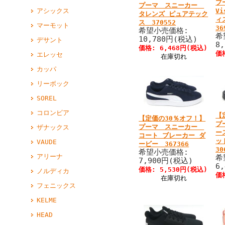
プ
プーマ スニーカー
アシックス
Vi
タレンズ ピュアテック
ィ
ス 370552
マーモット
36
希望小売価格:
希
10,780円(税込)
デサント
8
価格: 6,468円(税込)
価
エレッセ
在庫切れ
カッパ
リーボック
SOREL
コロンビア
【
【定価の30％オフ！】
プ
プーマ スニーカー
ザナックス
ー
コート ブレーカー ダ
ッ
VAUDE
ービー 367366
30
希望小売価格:
アリーナ
希
7,900円(税込)
6
価格: 5,530円(税込)
ノルディカ
価
在庫切れ
フェニックス
KELME
HEAD