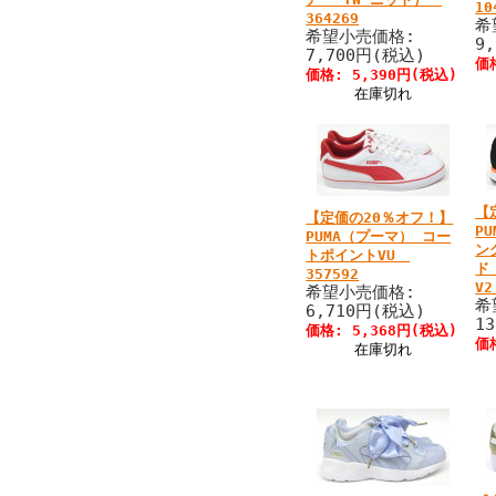
10
364269
希
希望小売価格:
9
7,700円(税込)
価
価格: 5,390円(税込)
在庫切れ
【
【定価の20％オフ！】
P
PUMA（プーマ） コー
ン
トポイントVU
ド
357592
V2
希望小売価格:
希
6,710円(税込)
1
価格: 5,368円(税込)
価
在庫切れ