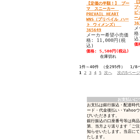
【
【定価の半額！】 プー
プ
マ スニーカー
ビ
PREVAIL HEART
ー
WNS（プリベイル ハー
36
ト ウィメンズ）
メ
365649
格
メーカー希望小売価
込
格: 11,000円(税
価
込)
価格: 5,500円(税込)
在庫切れ
1件～40件 （全295件） 1/8
1
2
3
4
5
次へ
次の5ペー
お支払いに
お支払は銀行振込・配達時代
ード・代金後払い・Yahoo
びいただきます。
銀行振込の口座番号等は商品
第、当方より送ります「ご注
知らせいたします。当店にて
たします。