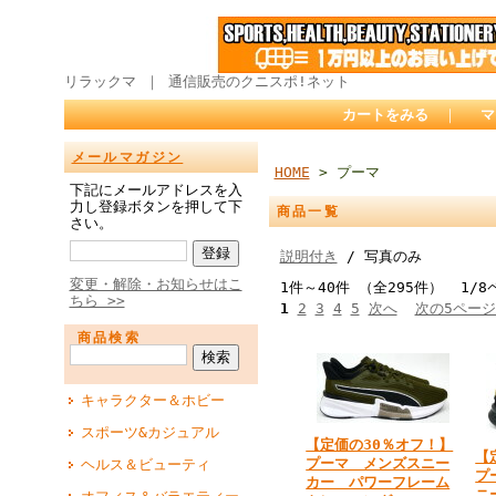
リラックマ ｜ 通信販売のクニスポ!ネット
カートをみる
｜
マ
メールマガジン
HOME
> プーマ
下記にメールアドレスを入
力し登録ボタンを押して下
商品一覧
さい。
説明付き
/ 写真のみ
変更・解除・お知らせはこ
1件～40件 （全295件） 1/8
ちら >>
1
2
3
4
5
次へ
次の5ペー
商品検索
キャラクター＆ホビー
スポーツ&カジュアル
【定価の30％オフ！】
【
プーマ メンズスニー
ヘルス＆ビューティ
プ
カー パワーフレーム
ニ