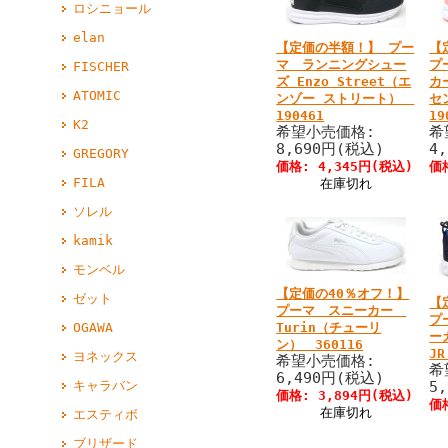
ロシニョール
elan
【定価の半額！】 プー
【
マ ランニングシュー
プ
FISCHER
ズ Enzo Street（エ
カ
ATOMIC
ンゾー ストリート）
セ
190461
19
K2
希望小売価格:
希
8,690円(税込)
4
GREGORY
価格: 4,345円(税込)
価
FILA
在庫切れ
ソレル
kamik
モンベル
【定価の40％オフ！】
ゼット
【
プーマ スニーカー
プ
OGAWA
Turin（チューリ
ー
ン） 360116
JR
ヨネックス
希望小売価格:
希
6,490円(税込)
キャラバン
5
価格: 3,894円(税込)
価
在庫切れ
エスティボ
ブリザード