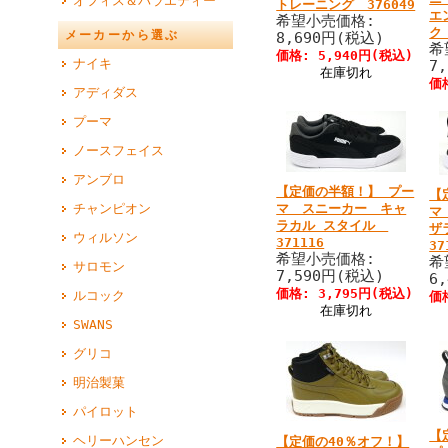
オフィス＆バラエティー
トレーニング 376049
エ
希望小売価格:
ク 
メーカーから選ぶ
8,690円(税込)
希
価格: 5,940円(税込)
ナイキ
7
在庫切れ
価
アディダス
プーマ
ノースフェイス
アンブロ
【定価の半額！】 プー
【
チャンピオン
マ スニーカー キャ
マ
ラカル スタイル
ザ
ウィルソン
371116
37
希望小売価格:
希
サロモン
7,590円(税込)
6
価格: 3,795円(税込)
ルコック
価
在庫切れ
SWANS
グリコ
明治製菓
パイロット
【
ヘリーハンセン
【定価の40％オフ！】