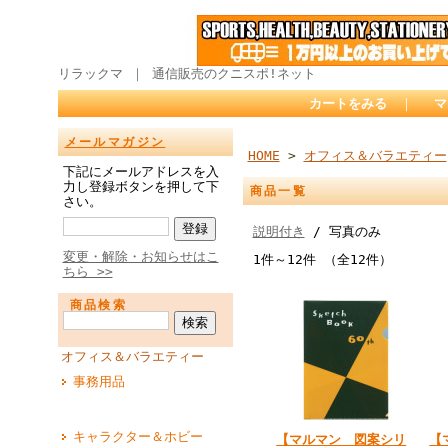
リラックマ ｜ 通信販売のクニスポ!ネット
カートをみる
｜
マ
メールマガジン
HOME
>
オフィス＆バラエティー
下記にメールアドレスを入
力し登録ボタンを押して下
商品一覧
さい。
説明付き
/ 写真のみ
変更・解除・お知らせはこ
1件～12件 （全12件）
ちら >>
商品検索
オフィス＆バラエティー
事務用品
キャラクター＆ホビー
【マルマン 図案シリ
【