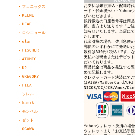
お支払いに
お支払は銀行振込・配達時代
フェニックス
ード・代金後払い・Yahoo
KELME
びいただきます。
銀行振込の口座番号等は商品
HEAD
第、当方より送ります「ご注
知らせいたします。当店にて
ロシニョール
たします。
代金引換の場合、佐川急便e-c
elan
郵便のいずれかにて発送いた
FISCHER
数料は330円(税込)です。なお
支払いは現金またはデビット
ATOMIC
だいております。
商品代金は商品を発送する際
K2
めて記載します。
GREGORY
クレジットカード決済にてご
はVISA/MaSterCard/UFJ
FILA
NICOS/DC/JCB/Amex/D
ソレル
kamik
モンベル
ゼット
Yahooウォレット決済の場合
OGAWA
ウォレットより「お支払手続