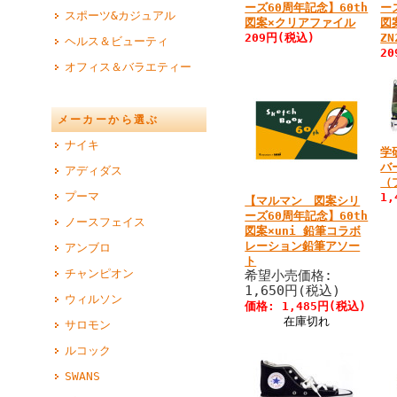
ーズ60周年記念】60th
ー
スポーツ&カジュアル
図案×クリアファイル
図
209円(税込)
ZN
ヘルス＆ビューティ
2
オフィス＆バラエティー
メーカーから選ぶ
ナイキ
学
バ
アディダス
（
プーマ
1
【マルマン 図案シリ
ーズ60周年記念】60th
ノースフェイス
図案×uni 鉛筆コラボ
レーション鉛筆アソー
アンブロ
ト
チャンピオン
希望小売価格:
1,650円(税込)
ウィルソン
価格: 1,485円(税込)
在庫切れ
サロモン
ルコック
SWANS