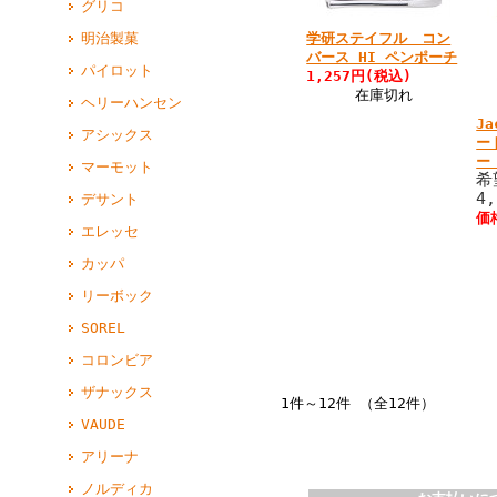
グリコ
学研ステイフル コン
明治製菓
バース HI ペンポーチ
パイロット
1,257円(税込)
在庫切れ
ヘリーハンセン
Ja
アシックス
ー
ー 
マーモット
希
4
デサント
価
エレッセ
カッパ
リーボック
SOREL
コロンビア
ザナックス
1件～12件 （全12件）
VAUDE
アリーナ
ノルディカ