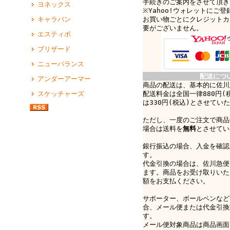
手続きのご案内をさせて頂き
ヨネックス
※Yahoo!ウォレットにご
お買い物ごとにクレジットカ
キャラバン
要がございません。
エスティボ
ブリザード
ニューバランス
配送につ
アンダーアーマー
商品の配送は、基本的に佐川
配送料金は全国一律880円(
スケッチャーズ
は330円(税込)とさせてい
ただし、一度のご注文で商品
場合は送料を
無料
とさせてい
銀行振込の場合、入金を確認
す。
代金引換の場合は、佐川急便e-
ます。商品をお受け取りいた
額をお支払ください。
サポーター、ボールペンなど
合、メール便または代金引換
す。
メール便対象商品は商品画面