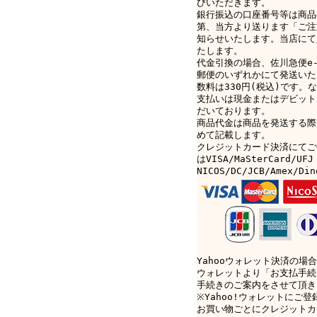
びいただきます。
銀行振込の口座番号等は商品
第、当方より送ります「ご注
知らせいたします。当店にて
たします。
代金引換の場合、佐川急便e-c
郵便のいずれかにて発送いた
数料は330円(税込)です。なお
支払いは現金またはデビット
だいております。
商品代金は商品を発送する際
めて記載します。
クレジットカード決済にてご
はVISA/MaSterCard/UFJ
NICOS/DC/JCB/Amex/D
Yahooウォレット決済の場合
ウォレットより「お支払手続
手続きのご案内をさせて頂き
※Yahoo!ウォレットにご
お買い物ごとにクレジットカ