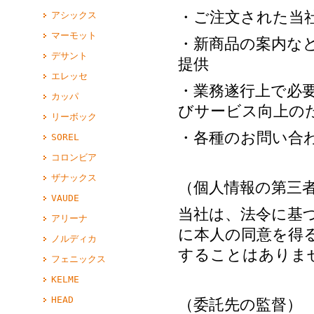
・ご注文された当
アシックス
マーモット
・新商品の案内な
デサント
提供
エレッセ
・業務遂行上で必
カッパ
びサービス向上の
リーボック
・各種のお問い合
SOREL
コロンビア
ザナックス
（個人情報の第三
VAUDE
当社は、法令に基
アリーナ
に本人の同意を得
ノルディカ
することはありま
フェニックス
KELME
HEAD
（委託先の監督）