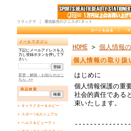
リラックマ ｜ 通信販売のクニスポ!ネット
カートをみる
｜
マ
メールマガジン
HOME
>
個人情報
下記にメールアドレスを入
力し登録ボタンを押して下
さい。
個人情報の取り扱
はじめに
変更・解除・お知らせはこ
ちら >>
個人情報保護の重
商品検索
社会的責任である
束いたします。
キャラクター＆ホビー
スポーツ&カジュアル
--------------
ヘルス＆ビューティ