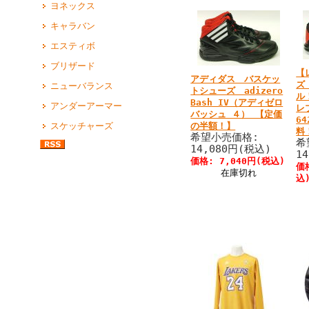
ヨネックス
キャラバン
エスティボ
ブリザード
【
アディダス バスケッ
ズ
ニューバランス
トシューズ adizero
ル
Bash IV（アディゼロ
アンダーアーマー
レ
バッシュ ４） 【定価
6
の半額！】
スケッチャーズ
料
希望小売価格:
希
14,080円(税込)
1
価格: 7,040円(税込)
価
在庫切れ
込