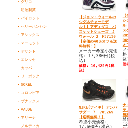
グリコ
明治製菓
【
【ジョン・ウォールの
パイロット
シ
シグネチャーモデ
ル
ヘリーハンセン
ル！】アディダス バ
ス
スケットシューズ J
アシックス
RO
ウォール 2 F37130
D
【定価の40％オフ＆送
マーモット
オ
料無料！】
メ
メーカー希望小売価
デサント
格
格: 17,380円(税
込
エレッセ
込)
価
価格: 10,428円(税
カッパ
込)
リーボック
SOREL
コロンビア
ザナックス
ナ
NIKE(ナイキ) アンバ
VAUDE
テ
サダー ７ 705269
無
【送料無料！】
アリーナ
希
希望小売価格:
1
ノルディカ
17,600円(税込)