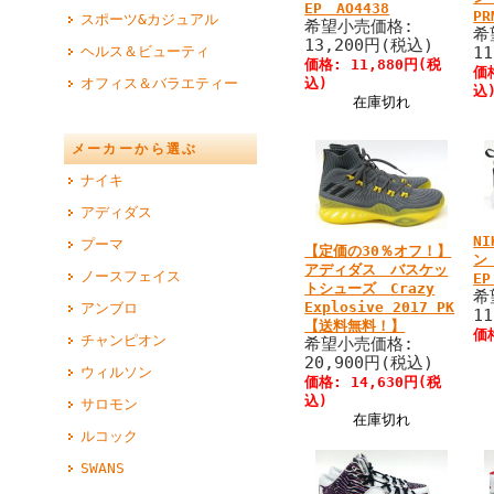
EP AO4438
PR
スポーツ&カジュアル
希望小売価格:
希
13,200円(税込)
ヘルス＆ビューティ
1
価格: 11,880円(税
価
オフィス＆バラエティー
込)
込
在庫切れ
メーカーから選ぶ
ナイキ
アディダス
N
プーマ
【定価の30％オフ！】
ン
アディダス バスケッ
ノースフェイス
EP
トシューズ Crazy
希
Explosive 2017 PK
アンブロ
1
【送料無料！】
価
チャンピオン
希望小売価格:
20,900円(税込)
ウィルソン
価格: 14,630円(税
込)
サロモン
在庫切れ
ルコック
SWANS