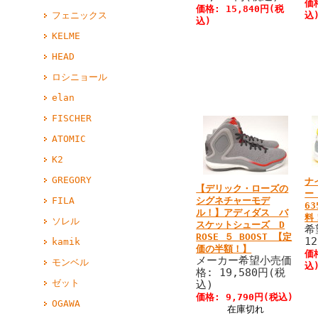
価
価格: 15,840円(税
込
フェニックス
込)
KELME
HEAD
ロシニョール
elan
FISCHER
ATOMIC
K2
GREGORY
ナ
【デリック・ローズの
ー
シグネチャーモデ
FILA
6
ル！】アディダス バ
料
ソレル
スケットシューズ D
希
ROSE ５ BOOST 【定
1
kamik
価の半額！】
価
メーカー希望小売価
モンベル
込
格: 19,580円(税
ゼット
込)
価格: 9,790円(税込)
OGAWA
在庫切れ