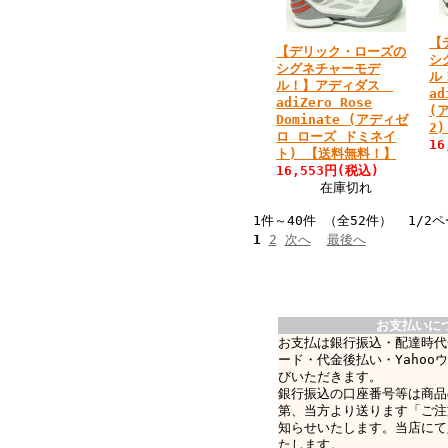
【
【デリック・ローズの
シ
シグネチャーモデ
ル
ル！】アディダス
ad
adiZero Rose
(
Dominate (アディゼ
2
ロ ローズ ドミネイ
16
ト) 【送料無料！】
16,553円(税込)
在庫切れ
1件～40件 （全52件） 1/2
1
2
次へ
最後へ
お支払いに
お支払は銀行振込・配達時代
ード・代金後払い・Yahoo
びいただきます。
銀行振込の口座番号等は商品
第、当方より送ります「ご注
知らせいたします。当店にて
たします。