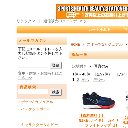
リラックマ ｜ 通信販売のクニスポ!ネット
カートをみる
｜
マ
メールマガジン
HOME
>
スポーツ&カジュアル
>
下記にメールアドレスを入
力し登録ボタンを押して下
商品一覧
さい。
説明付き
/ 写真のみ
変更・解除・お知らせはこ
1件～40件 （全52件） 1/2
ちら >>
1
2
次へ
最後へ
商品検索
スポーツ&カジュアル
バスケットボール
【送料無料！】
【
NIKE(ナイキ) カイリ
N
キャラクター＆ホビー
ー フライトラップ II
ン