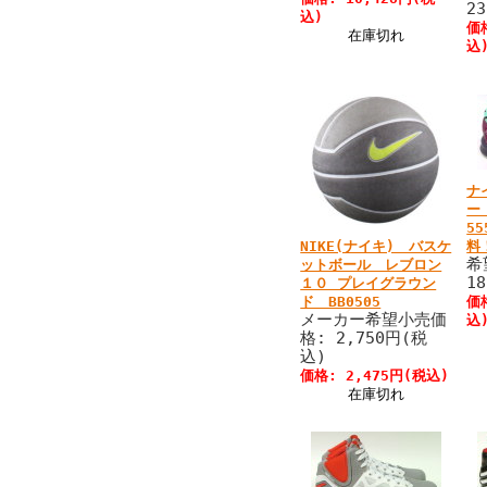
2
込)
価
在庫切れ
込
ナ
ー
5
NIKE(ナイキ) バスケ
料
希
ットボール レブロン
1
１０ プレイグラウン
ド BB0505
価
メーカー希望小売価
込
格: 2,750円(税
込)
価格: 2,475円(税込)
在庫切れ