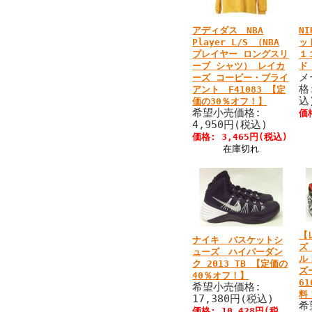
アディダス NBA
N
Player L/S （NBA
ッ
プレイヤー ロングスリ
１
ーブ シャツ） レイカ
ド 
メ
ーズ コービー・ブライ
格
アント F41083 【定
込
価の30％オフ！】
希望小売価格:
価
4,950円(税込)
価格: 3,465円(税込)
在庫切れ
【
ナイキ バスケットシ
ズ
ューズ ハイパーダン
ル
ク 2013 TB 【定価の
ズ
40％オフ！】
6
希望小売価格:
料
17,380円(税込)
希
価格: 10,428円(税