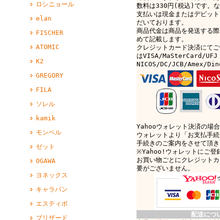
ロシニョール
数料は330円(税込)です。なお
支払いは現金またはデビット
elan
だいております。
商品代金は商品を発送する際
FISCHER
めて記載します。
ATOMIC
クレジットカード決済にてご
はVISA/MaSterCard/UFJ
K2
NICOS/DC/JCB/Amex/D
GREGORY
FILA
ソレル
kamik
Yahooウォレット決済の場合
モンベル
ウォレットより「お支払手続
手続きのご案内をさせて頂き
ゼット
※Yahoo!ウォレットにご
お買い物ごとにクレジットカ
OGAWA
要がございません。
ヨネックス
キャラバン
エスティボ
配送につ
ブリザード