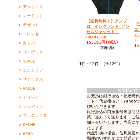
アシックス
マーモット
【送料無料！】アンブ
【
デサント
ロ イングランド アン
ロ
セムジャケット
エレッセ
ム
UDA4110A
ト 
15,191円(税込)
カッパ
15
在庫切れ
リーボック
SOREL
1件～12件 （全12件）
コロンビア
ザナックス
VAUDE
お支払いに
お支払は銀行振込・配達時代
アリーナ
ード・代金後払い・Yahoo
ノルディカ
びいただきます。
銀行振込の口座番号等は商品
フェニックス
第、当方より送ります「ご注
知らせいたします。当店にて
KELME
たします。
代金引換の場合、佐川急便e-c
HEAD
郵便のいずれかにて発送いた