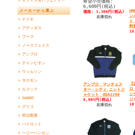
オフィス＆バラエティー
希望小売価格:
6,600円(税込)
メーカーから選ぶ
U
価格: 3,300円(税込)
ン
在庫切れ
ナイキ
ト
料
アディダス
18
プーマ
ノースフェイス
アンブロ
チャンピオン
ウィルソン
サロモン
【
アンブロ マンチェス
ロ
ルコック
ター・シティ ニットジ
シ
ャケット UDA2290
SWANS
ジ
8,905円(税込)
10
在庫切れ
グリコ
明治製菓
パイロット
ヘリーハンセン