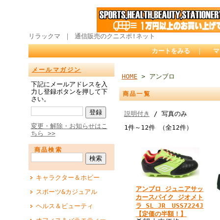
リラックマ ｜ 通信販売のクニスポ!ネット
カートをみる
｜
マ
メールマガジン
HOME
> アンブロ
下記にメールアドレスを入
力し登録ボタンを押して下
商品一覧
さい。
説明付き
/ 写真のみ
変更・解除・お知らせはこ
1件～12件 （全12件）
ちら >>
商品検索
キャラクター＆ホビー
アンブロ ジュニアサッ
スポーツ&カジュアル
カースパイク ジオメト
ラ SL JR USS7224J
ヘルス＆ビューティ
【定価の半額！】