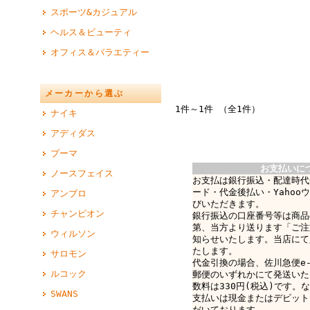
スポーツ&カジュアル
ヘルス＆ビューティ
オフィス＆バラエティー
メーカーから選ぶ
1件～1件 （全1件）
ナイキ
アディダス
プーマ
お支払いに
ノースフェイス
お支払は銀行振込・配達時代
ード・代金後払い・Yahoo
アンブロ
びいただきます。
チャンピオン
銀行振込の口座番号等は商品
第、当方より送ります「ご注
ウィルソン
知らせいたします。当店にて
たします。
サロモン
代金引換の場合、佐川急便e-c
ルコック
郵便のいずれかにて発送いた
数料は330円(税込)です。なお
SWANS
支払いは現金またはデビット
だいております。