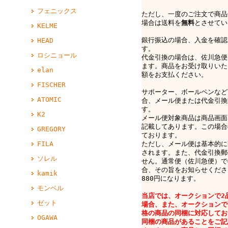
フェニックス
ただし、一度のご注文で商品
場合は送料を
無料
とさせてい
KELME
銀行振込の場合、入金を確認
HEAD
す。
ロシニョール
代金引換の場合は、佐川急便e-
ます。商品をお受け取りいた
elan
額をお支払ください。
FISCHER
サポーター、ボールペンなど
ATOMIC
合、メール便または代金引換
す。
K2
メール便対象商品は商品画面
記載してあります。この場合
GREGORY
ております。
ただし、メール便は基本的に
FILA
されます。また、代金引換郵
ソレル
せん。通常便（佐川急便）で
合、その旨をお知らせくださ
kamik
880円になります。
モンベル
当店では、オークションで2
ゼット
場合、また、オークションで
格の商品の同梱に対応してお
OGAWA
同梱の商品があることをご記