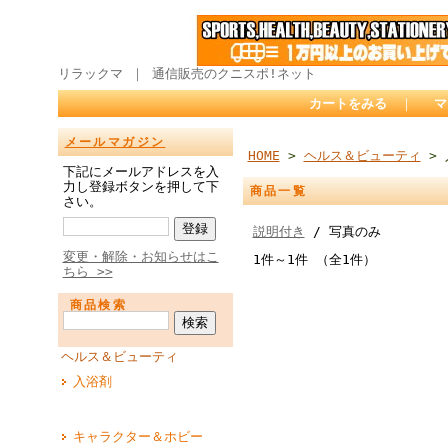
リラックマ ｜ 通信販売のクニスポ!ネット
カートをみる
｜
マ
メールマガジン
HOME
>
ヘルス＆ビューティ
> 
下記にメールアドレスを入
力し登録ボタンを押して下
商品一覧
さい。
説明付き
/ 写真のみ
変更・解除・お知らせはこ
1件～1件 （全1件）
ちら >>
商品検索
ヘルス＆ビューティ
入浴剤
キャラクター＆ホビー