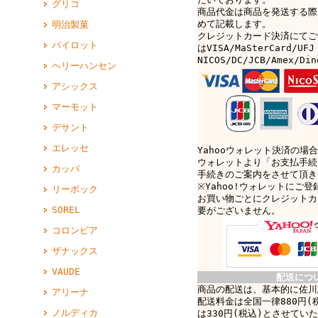
グリコ
商品代金は商品を発送する際
めて記載します。
明治製菓
クレジットカード決済にてご
パイロット
はVISA/MaSterCard/UFJ
NICOS/DC/JCB/Amex/D
ヘリーハンセン
アシックス
マーモット
デサント
エレッセ
Yahooウォレット決済の場合
ウォレットより「お支払手続
カッパ
手続きのご案内をさせて頂き
※Yahoo!ウォレットにご
リーボック
お買い物ごとにクレジットカ
SOREL
要がございません。
コロンビア
ザナックス
VAUDE
配送につ
商品の配送は、基本的に佐川
アリーナ
配送料金は全国一律880円(
ノルディカ
は330円(税込)とさせてい