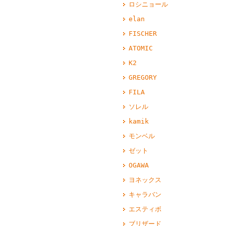
ロシニョール
elan
FISCHER
ATOMIC
K2
GREGORY
FILA
ソレル
kamik
モンベル
ゼット
OGAWA
ヨネックス
キャラバン
エスティボ
ブリザード