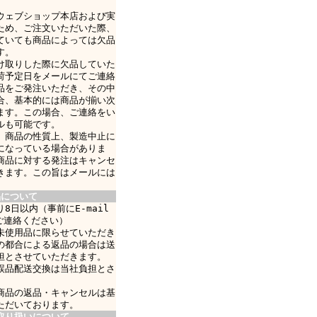
ウェブショップ本店および実
ため、ご注文いただいた際、
ていても商品によっては欠品
す。
け取りした際に欠品していた
荷予定日をメールにてご連絡
品をご発注いただき、その中
合、基本的には商品が揃い次
ます。この場合、ご連絡をい
ルも可能です。
、商品の性質上、製造中止に
になっている場合がありま
商品に対する発注はキャンセ
きます。この旨はメールには
品について
8日以内（事前にE-mail
ご連絡ください）
未使用品に限らせていただき
の都合による返品の場合は送
担とさせていただきます。
誤品配送交換は当社負担とさ
商品の返品・キャンセルは基
ただいております。
取り扱いについて