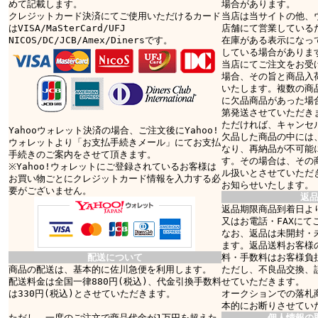
めて記載します。
場合があります。
クレジットカード決済にてご使用いただけるカード
当店は当サイトの他、
はVISA/MaSterCard/UFJ
店舗にて営業している
NICOS/DC/JCB/Amex/Dinersです。
在庫がある表示になっ
している場合がありま
当店にてご注文をお受
場合、その旨と商品入
いたします。複数の商
に欠品商品があった場
第発送させていただき
ただければ、キャンセ
Yahooウォレット決済の場合、ご注文後にYahoo!
欠品した商品の中には
ウォレットより「お支払手続きメール」にてお支払
なり、再納品が不可能
手続きのご案内をさせて頂きます。
す。その場合は、その
※Yahoo!ウォレットにご登録されているお客様は
ル扱いとさせていただ
お買い物ごとにクレジットカード情報を入力する必
お知らせいたします。
要がございません。
返
返品期限商品到着日より
又はお電話・FAXにて
なお、返品は未開封・
ます。返品送料お客様
配送について
料・手数料はお客様負
商品の配送は、基本的に佐川急便を利用します。
ただし、不良品交換、
配送料金は全国一律880円(税込)、代金引換手数料
せていただきます。
は330円(税込)とさせていただきます。
オークションでの落札
本的にお断りさせてい
ただし、一度のご注文で商品代金が1万円を超えた
個人情報の