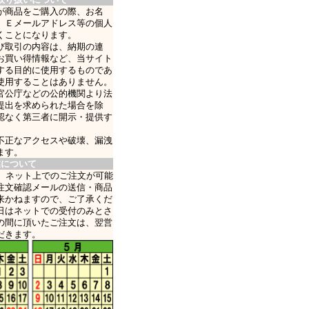
が商品をご購入の際、お名
、Ｅメールアドレス等の個人
くことになります。
び取引の内容は、納期の連
お買い得情報など、当サイト
する目的に使用するものであ
使用することはありません。
官公庁などの公的機関より法
提出を求められた場合を除
認なく第三者に開示・提供す
不正なアクセスや破壊、漏洩
ます。
業について
日、ネット上でのご注文が可能
注文確認メールの送信・商品
来かねますので、ご了承くだ
日はネットでの受付のみとさ
の間に頂いたご注文は、翌営
だきます。