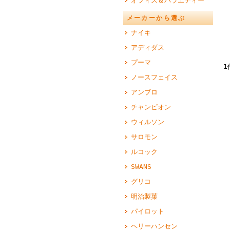
オフィス＆バラエティー
メーカーから選ぶ
ナイキ
アディダス
プーマ
1
ノースフェイス
アンブロ
チャンピオン
ウィルソン
サロモン
ルコック
SWANS
グリコ
明治製菓
パイロット
ヘリーハンセン