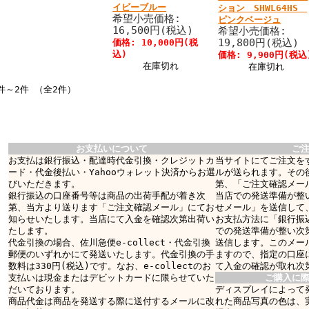
イビーブルー
ション SHWL64HS
希望小売価格:
ピンクベージュ
16,500円(税込)
希望小売価格:
19,800円(税込)
価格: 10,000円(税
込)
価格: 9,900円(税込
在庫切れ
在庫切れ
件～2件 （全2件）
お支払いについて
ご
お支払は銀行振込・配達時代金引換・クレジットカ
当サイトにてご注文を
ード・代金後払い・Yahooウォレット決済からお選
ルが送られます。その
びいただきます。
第、「ご注文確認メー
銀行振込の口座番号等は商品の出荷手配が着き次
当店での発送準備が整
第、当方より送ります「ご注文確認メール」にてお
せメール」を送信して
知らせいたします。当店にて入金を確認次第出荷い
お支払方法に「銀行振
たします。
での発送準備が整い次
代金引換の場合、佐川急便e-collect・代金引換
送信します。このメー
郵便のいずれかにて発送いたします。代金引換の手
ますので、指定の口座
数料は330円(税込)です。なお、e-collectのお
て入金の確認が取れ次
支払いは現金またはデビットカードに限らせていた
ご購入に
だいております。
ディスプレイによって
商品代金は商品を発送する際に送付するメールに改
れた商品写真の色は、