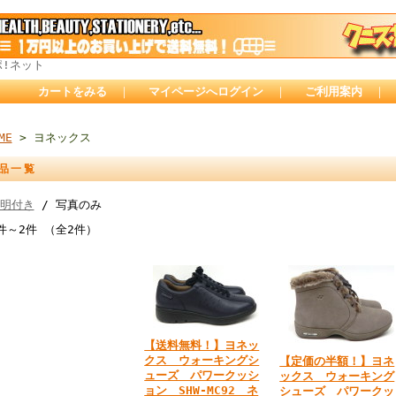
ポ!ネット
カートをみる
｜
マイページへログイン
｜
ご利用案内
｜
ME
> ヨネックス
品一覧
明付き
/ 写真のみ
件～2件 （全2件）
【送料無料！】ヨネッ
クス ウォーキングシ
【定価の半額！】ヨネ
ューズ パワークッシ
ックス ウォーキング
ョン SHW-MC92 ネ
シューズ パワークッ