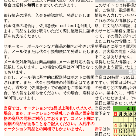
場合は送料を
無料
とさせていただきます。
このサイトではお客様
前、ご住所、電話番号
銀行振込の場合、入金を確認次第、発送いたしま
情報を入力していただ
す。
これらの個人情報およ
代金引換の場合は、佐川急便e-collectを利用し
絡、注文商品の確認、
ます。商品をお受け取りいただく際に配達員に請求
のサービス業務を運営
額をお支払ください。
って、その目的以外に
またこれらの情報は、
サポーター、ボールペンなど商品の梱包が小さい場
的手続きに基づき開示
合、メール便または代金引換郵便にて発送いたしま
き、お客様の同意・承
す。
ることはありません。
メール便対象商品は商品画面にメール便対応の旨を
取得した個人情報は、
記載してあります。この場合の送料は200円となっ
の無きよう管理いたし
ております。
営
ただし、メール便は基本的に配送時はポストに投函
当店は24時間・365
されます。また、代金引換郵便の時間指定はできま
ですが、営業日以外は
せん。通常便（佐川急便）での配送をご希望の場
の発送などの業務は出
合、その旨をお知らせください。その場合、送料は
さい。基本的に、日曜
880円になります。
せていただきます。そ
業日に処理させていた
当店では、オークションで2品以上落札いただいた
当店の営
場合、また、オークションで落札した商品と固定価
業予定で
格の商品の同梱に対応しております。コメント欄に
す。
同梱の商品があることをご記入ください。入札中の
オークション商品との同梱でもかまいません。
赤字
は休
業日とな