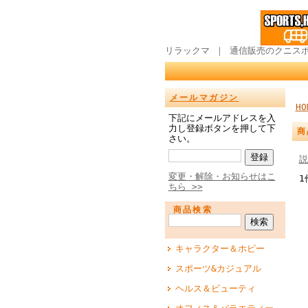
リラックマ ｜ 通信販売のクニス
メールマガジン
HO
下記にメールアドレスを入
力し登録ボタンを押して下
商
さい。
説
変更・解除・お知らせはこ
1
ちら >>
商品検索
キャラクター＆ホビー
スポーツ&カジュアル
ヘルス＆ビューティ