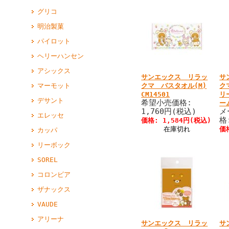
グリコ
明治製菓
パイロット
ヘリーハンセン
アシックス
サンエックス リラッ
サ
クマ バスタオル(M)
ク
マーモット
CM14501
リ
デサント
希望小売価格:
ー
1,760円(税込)
メ
エレッセ
格
価格: 1,584円(税込)
在庫切れ
価
カッパ
リーボック
SOREL
コロンビア
ザナックス
VAUDE
アリーナ
サンエックス リラッ
サ