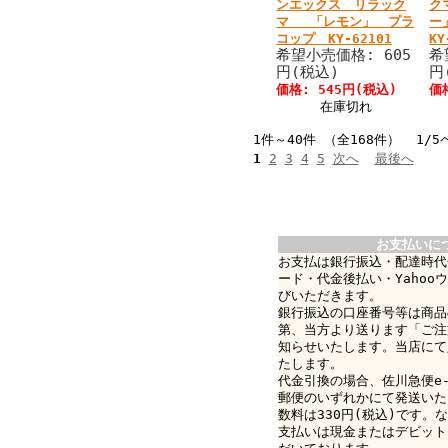
ンエックス リラック
ク
マ 「レモン」 プラ
ー
コップ KY-62101
KY
希望小売価格: 605
希
円(税込)
円
価格: 545円(税込)
価
在庫切れ
1件～40件 （全168件） 1/5
1
2
3
4
5
次へ
最後へ
お支払いに
お支払は銀行振込・配達時代
ード・代金後払い・Yahoo
びいただきます。
銀行振込の口座番号等は商品
第、当方より送ります「ご注
知らせいたします。当店にて
たします。
代金引換の場合、佐川急便e-c
郵便のいずれかにて発送いた
数料は330円(税込)です。なお
支払いは現金またはデビット