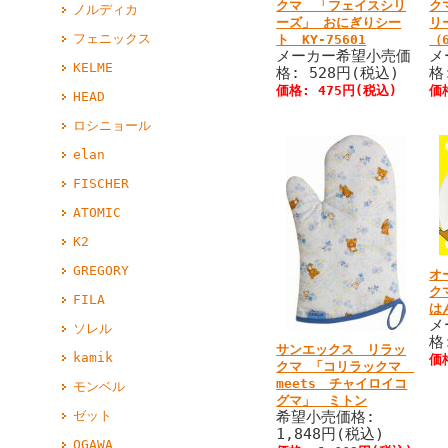
クマ 「フェイスシリ
ク
ノルディカ
ーズ」 おにぎりシー
リ
フェニックス
ト KY-75601
（
メーカー希望小売価
メ
KELME
格: 528円(税込)
格
価格: 475円(税込)
価
HEAD
ロシニョール
elan
FISCHER
ATOMIC
K2
GREGORY
オ
ク
FILA
は
メ
ソレル
格
サンエックス リラッ
kamik
価
クマ 「コリラックマ
meets チャイロイコ
モンベル
グマ」 ミトン
希望小売価格:
ゼット
1,848円(税込)
OGAWA