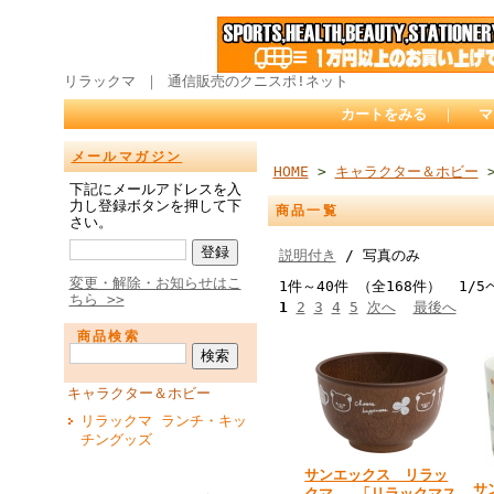
リラックマ ｜ 通信販売のクニスポ!ネット
カートをみる
｜
マ
メールマガジン
HOME
>
キャラクター＆ホビー
>
下記にメールアドレスを入
力し登録ボタンを押して下
商品一覧
さい。
説明付き
/ 写真のみ
変更・解除・お知らせはこ
1件～40件 （全168件） 1/5
ちら >>
1
2
3
4
5
次へ
最後へ
商品検索
キャラクター＆ホビー
リラックマ ランチ・キッ
チングッズ
サンエックス リラッ
サ
クマ 「リラックマス