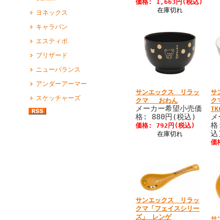
価格: 1,663円(税込)
在庫切れ
ヨネックス
キャラバン
エスティボ
ブリザード
ニューバランス
アンダーアーマー
サンエックス リラッ
サ
スケッチャーズ
クマ おわん
ク
メーカー希望小売価
TK
格: 880円(税込)
メ
格
価格: 792円(税込)
込
在庫切れ
価
サンエックス リラッ
クマ「フェイスシリー
ズ」 レンゲ
サ