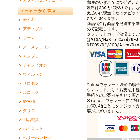
オフィス＆バラエティー
郵便のいずれかにて発送いた
数料は330円(税込)です。なお
メーカーから選ぶ
支払いは現金またはデビット
だいております。
ナイキ
商品代金は商品を発送する際
アディダス
めて記載します。
クレジットカード決済にてご
プーマ
はVISA/MaSterCard/UFJ
NICOS/DC/JCB/Amex/D
ノースフェイス
アンブロ
チャンピオン
ウィルソン
サロモン
Yahooウォレット決済の場合
ウォレットより「お支払手続
ルコック
手続きのご案内をさせて頂き
※Yahoo!ウォレットにご
SWANS
お買い物ごとにクレジットカ
グリコ
要がございません。
明治製菓
パイロット
ヘリーハンセン