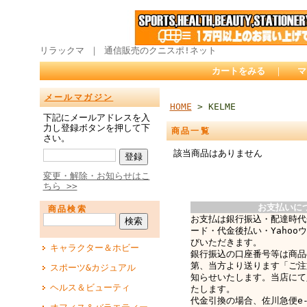
リラックマ ｜ 通信販売のクニスポ!ネット
カートをみる
｜
マ
メールマガジン
HOME
> KELME
下記にメールアドレスを入
力し登録ボタンを押して下
商品一覧
さい。
該当商品はありません
変更・解除・お知らせはこ
ちら >>
お支払いに
商品検索
お支払は銀行振込・配達時代
ード・代金後払い・Yahoo
びいただきます。
キャラクター＆ホビー
銀行振込の口座番号等は商品
第、当方より送ります「ご注
スポーツ&カジュアル
知らせいたします。当店にて
ヘルス＆ビューティ
たします。
代金引換の場合、佐川急便e-c