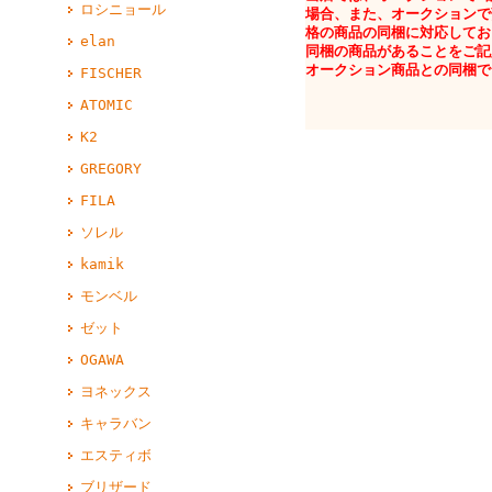
ロシニョール
場合、また、オークションで
格の商品の同梱に対応してお
elan
同梱の商品があることをご記
オークション商品との同梱で
FISCHER
ATOMIC
K2
GREGORY
FILA
ソレル
kamik
モンベル
ゼット
OGAWA
ヨネックス
キャラバン
エスティボ
ブリザード