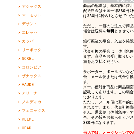
配送につ
商品の配送は、基本的に佐川
アシックス
配送料金は全国一律880円(
マーモット
は330円(税込)とさせてい
デサント
ただし、一度のご注文で商品
場合は送料を
無料
とさせてい
エレッセ
カッパ
銀行振込の場合、入金を確認
す。
リーボック
代金引換の場合は、佐川急便e-
ます。商品をお受け取りいた
SOREL
額をお支払ください。
コロンビア
サポーター、ボールペンなど
ザナックス
合、メール便または代金引換
す。
VAUDE
メール便対象商品は商品画面
記載してあります。この場合
アリーナ
ております。
ノルディカ
ただし、メール便は基本的に
されます。また、代金引換郵
フェニックス
せん。通常便（佐川急便）で
合、その旨をお知らせくださ
KELME
880円になります。
HEAD
当店では、オークションで2