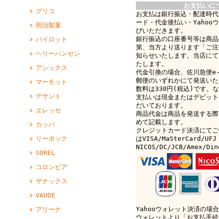
お支払いに
グリコ
お支払は銀行振込・配達時代
ード・代金後払い・Yahoo
明治製菓
びいただきます。
銀行振込の口座番号等は商品
パイロット
第、当方より送ります「ご注
ヘリーハンセン
知らせいたします。当店にて
たします。
アシックス
代金引換の場合、佐川急便e-c
郵便のいずれかにて発送いた
マーモット
数料は330円(税込)です。なお
デサント
支払いは現金またはデビット
だいております。
エレッセ
商品代金は商品を発送する際
めて記載します。
カッパ
クレジットカード決済にてご
はVISA/MaSterCard/UFJ
リーボック
NICOS/DC/JCB/Amex/D
SOREL
コロンビア
ザナックス
VAUDE
Yahooウォレット決済の場合
アリーナ
ウォレットより「お支払手続