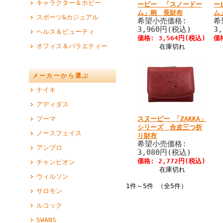
キャラクター＆ホビー
ーピー 「スノードー
ー
ム」柄 長財布
ム
スポーツ&カジュアル
希望小売価格:
希
3,960円(税込)
3
ヘルス＆ビューティ
価格: 3,564円(税込)
価
オフィス＆バラエティー
在庫切れ
メーカーから選ぶ
ナイキ
アディダス
スヌーピー 「ZAKKA」
プーマ
シリーズ 合皮三つ折
ノースフェイス
り財布
希望小売価格:
アンブロ
3,080円(税込)
価格: 2,772円(税込)
チャンピオン
在庫切れ
ウィルソン
1件～5件 （全5件）
サロモン
ルコック
SWANS