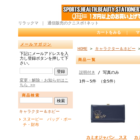
リラックマ ｜ 通信販売のクニスポ!ネット
カートをみる
｜
マ
メールマガジン
HOME
>
キャラクター＆ホビー
>
下記にメールアドレスを入
力し登録ボタンを押して下
商品一覧
さい。
説明付き
/ 写真のみ
変更・解除・お知らせはこ
1件～5件 （全5件）
ちら >>
商品検索
キャラクター＆ホビー
スヌーピー バッグ・ポー
チ・財布
カミオジャパン スヌ
カ