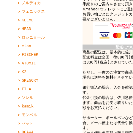
ノルディカ
手続きのご案内をさせて頂き
※Yahoo!ウォレットにご
フェニックス
お買い物ごとにクレジットカ
要がございません。
KELME
HEAD
ロシニョール
elan
配送につ
商品の配送は、基本的に佐川
FISCHER
配送料金は全国一律880円(
は330円(税込)とさせてい
ATOMIC
K2
ただし、一度のご注文で商品
場合は送料を
無料
とさせてい
GREGORY
銀行振込の場合、入金を確認
FILA
す。
代金引換の場合は、佐川急便e-
ソレル
ます。商品をお受け取りいた
kamik
額をお支払ください。
モンベル
サポーター、ボールペンなど
合、メール便または代金引換
ゼット
す。
OGAWA
メール便対象商品は商品画面