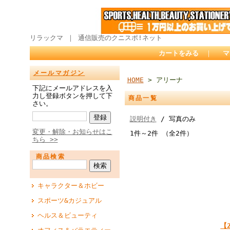
リラックマ ｜ 通信販売のクニスポ!ネット
カートをみる
｜
マ
メールマガジン
HOME
> アリーナ
下記にメールアドレスを入
力し登録ボタンを押して下
商品一覧
さい。
説明付き
/ 写真のみ
変更・解除・お知らせはこ
1件～2件 （全2件）
ちら >>
商品検索
キャラクター＆ホビー
スポーツ&カジュアル
ヘルス＆ビューティ
【