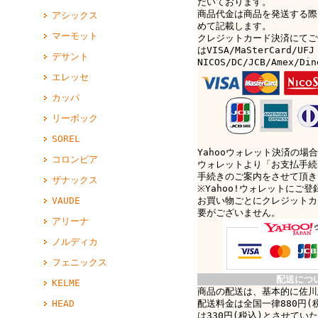
だいております。
商品代金は商品を発送する際
アシックス
めて記載します。
マーモット
クレジットカード決済にてご
はVISA/MaSterCard/UFJ
デサント
NICOS/DC/JCB/Amex/D
エレッセ
カッパ
リーボック
SOREL
Yahooウォレット決済の場合
コロンビア
ウォレットより「お支払手続
手続きのご案内をさせて頂き
ザナックス
※Yahoo!ウォレットにご
VAUDE
お買い物ごとにクレジットカ
要がございません。
アリーナ
ノルディカ
フェニックス
配送につ
KELME
商品の配送は、基本的に佐川
HEAD
配送料金は全国一律880円(
は330円(税込)とさせてい