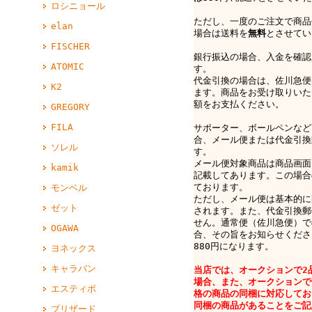
ロシニョール
ただし、一度のご注文で商品
elan
場合は送料を
無料
とさせてい
FISCHER
銀行振込の場合、入金を確認
ATOMIC
す。
代金引換の場合は、佐川急便e-
K2
ます。商品をお受け取りいた
額をお支払ください。
GREGORY
FILA
サポーター、ボールペンなど
合、メール便または代金引換
ソレル
す。
メール便対象商品は商品画面
kamik
記載してあります。この場合
ております。
モンベル
ただし、メール便は基本的に
ゼット
されます。また、代金引換郵
せん。通常便（佐川急便）で
OGAWA
合、その旨をお知らせくださ
880円になります。
ヨネックス
キャラバン
当店では、オークションで2
場合、また、オークションで
エスティボ
格の商品の同梱に対応してお
同梱の商品があることをご記
ブリザード