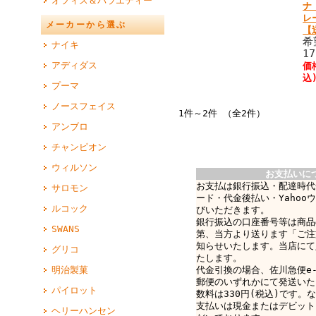
オフィス＆バラエティー
ナ
レ
メーカーから選ぶ
【
希
ナイキ
1
アディダス
価
込
プーマ
ノースフェイス
1件～2件 （全2件）
アンブロ
チャンピオン
ウィルソン
お支払いに
お支払は銀行振込・配達時代
サロモン
ード・代金後払い・Yahoo
ルコック
びいただきます。
銀行振込の口座番号等は商品
SWANS
第、当方より送ります「ご注
知らせいたします。当店にて
グリコ
たします。
明治製菓
代金引換の場合、佐川急便e-c
郵便のいずれかにて発送いた
パイロット
数料は330円(税込)です。なお
支払いは現金またはデビット
ヘリーハンセン