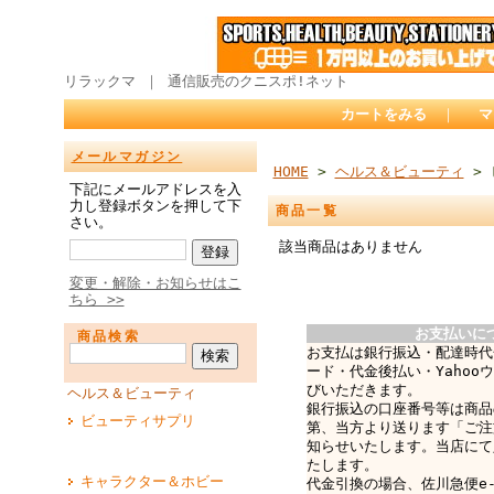
リラックマ ｜ 通信販売のクニスポ!ネット
カートをみる
｜
マ
メールマガジン
HOME
>
ヘルス＆ビューティ
> 
下記にメールアドレスを入
力し登録ボタンを押して下
商品一覧
さい。
該当商品はありません
変更・解除・お知らせはこ
ちら >>
お支払いに
商品検索
お支払は銀行振込・配達時代
ード・代金後払い・Yahoo
びいただきます。
ヘルス＆ビューティ
銀行振込の口座番号等は商品
ビューティサプリ
第、当方より送ります「ご注
知らせいたします。当店にて
たします。
キャラクター＆ホビー
代金引換の場合、佐川急便e-c