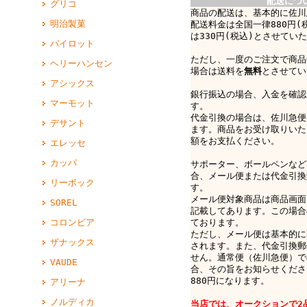
配送につ
グリコ
商品の配送は、基本的に佐川
明治製菓
配送料金は全国一律880円(
は330円(税込)とさせてい
パイロット
ただし、一度のご注文で商品
ヘリーハンセン
場合は送料を
無料
とさせてい
アシックス
銀行振込の場合、入金を確認
マーモット
す。
代金引換の場合は、佐川急便e-
デサント
ます。商品をお受け取りいた
額をお支払ください。
エレッセ
カッパ
サポーター、ボールペンなど
合、メール便または代金引換
リーボック
す。
メール便対象商品は商品画面
SOREL
記載してあります。この場合
ております。
コロンビア
ただし、メール便は基本的に
ザナックス
されます。また、代金引換郵
せん。通常便（佐川急便）で
VAUDE
合、その旨をお知らせくださ
880円になります。
アリーナ
ノルディカ
当店では、オークションで2