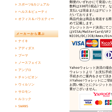
郵便のいずれかにて発送いた
スポーツ&カジュアル
数料は330円(税込)です。なお
支払いは現金またはデビット
ヘルス＆ビューティ
だいております。
オフィス＆バラエティー
商品代金は商品を発送する際
めて記載します。
クレジットカード決済にてご
はVISA/MaSterCard/UFJ
メーカーから選ぶ
NICOS/DC/JCB/Amex/D
ナイキ
アディダス
プーマ
ノースフェイス
Yahooウォレット決済の場合
アンブロ
ウォレットより「お支払手続
手続きのご案内をさせて頂き
チャンピオン
※Yahoo!ウォレットにご
ウィルソン
お買い物ごとにクレジットカ
要がございません。
サロモン
ルコック
SWANS