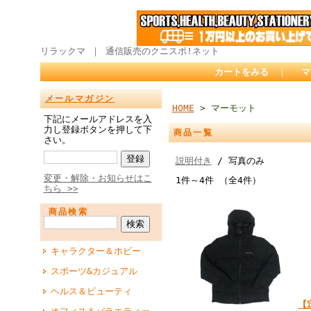
リラックマ ｜ 通信販売のクニスポ!ネット
カートをみる
｜
マ
メールマガジン
HOME
> マーモット
下記にメールアドレスを入
力し登録ボタンを押して下
商品一覧
さい。
説明付き
/ 写真のみ
変更・解除・お知らせはこ
1件～4件 （全4件）
ちら >>
商品検索
キャラクター＆ホビー
スポーツ&カジュアル
ヘルス＆ビューティ
【