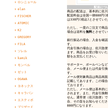
ロシニョール
配送につ
elan
商品の配送は、基本的に佐川
配送料金は全国一律880円(
FISCHER
は330円(税込)とさせてい
ATOMIC
ただし、一度のご注文で商品
K2
場合は送料を
無料
とさせてい
GREGORY
銀行振込の場合、入金を確認
FILA
す。
代金引換の場合は、佐川急便e-
ソレル
ます。商品をお受け取りいた
額をお支払ください。
kamik
サポーター、ボールペンなど
モンベル
合、メール便または代金引換
ゼット
す。
メール便対象商品は商品画面
OGAWA
記載してあります。この場合
ております。
ヨネックス
ただし、メール便は基本的に
キャラバン
されます。また、代金引換郵
せん。通常便（佐川急便）で
エスティボ
合、その旨をお知らせくださ
880円になります。
ブリザード