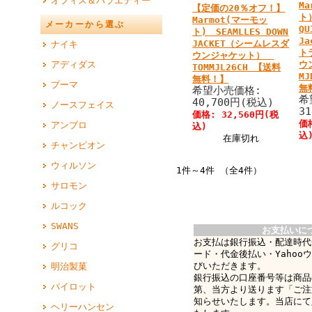
オフィス＆バラエティー
M
【定価の20％オフ！】
ト）
Marmot(マーモッ
メーカーから選ぶ
QU
ト) SEAMLLES DOWN
J
JACKET（シームレスダ
ナイキ
ト
ウンジャケット）
アディダス
ウ
TOMMJL26CH 【送料
MJ
無料！】
プーマ
無
希望小売価格:
希
40,700円(税込)
ノースフェイス
3
価格: 32,560円(税
価
アンブロ
込)
込
在庫切れ
チャンピオン
ウィルソン
1件～4件 （全4件）
サロモン
ルコック
SWANS
お支払いに
お支払は銀行振込・配達時代
グリコ
ード・代金後払い・Yahoo
びいただきます。
明治製菓
銀行振込の口座番号等は商品
パイロット
第、当方より送ります「ご注
知らせいたします。当店にて
ヘリーハンセン