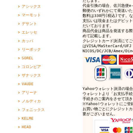
たします。
代金引換の場合、佐川急便e-c
アシックス
郵便のいずれかにて発送いた
マーモット
数料は330円(税込)です。なお
支払いは現金またはデビット
デサント
だいております。
商品代金は商品を発送する際
エレッセ
めて記載します。
カッパ
クレジットカード決済にてご
はVISA/MaSterCard/UFJ
リーボック
NICOS/DC/JCB/Amex/D
SOREL
コロンビア
ザナックス
VAUDE
Yahooウォレット決済の場合
アリーナ
ウォレットより「お支払手続
手続きのご案内をさせて頂き
ノルディカ
※Yahoo!ウォレットにご
お買い物ごとにクレジットカ
フェニックス
要がございません。
KELME
HEAD