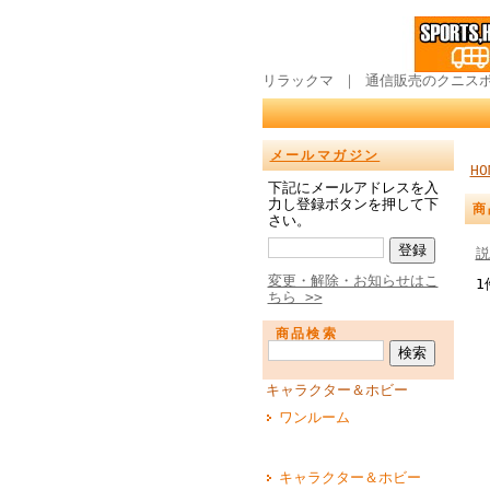
リラックマ ｜ 通信販売のクニス
メールマガジン
HO
下記にメールアドレスを入
力し登録ボタンを押して下
商
さい。
説
変更・解除・お知らせはこ
1
ちら >>
商品検索
キャラクター＆ホビー
ワンルーム
キャラクター＆ホビー