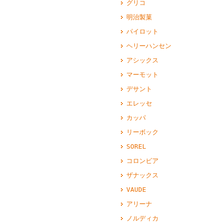
グリコ
明治製菓
パイロット
ヘリーハンセン
アシックス
マーモット
デサント
エレッセ
カッパ
リーボック
SOREL
コロンビア
ザナックス
VAUDE
アリーナ
ノルディカ