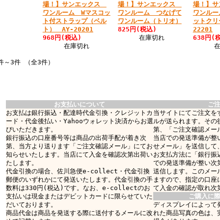
場！】サンエックス
場！】サンエックス
場！】
ワンルーム Wマスコッ
ワンルーム つなげて
ワンルー
ト付ストラップ（ベル
ワンルーム（トリオ）
ットクリ
ト） AY-20201
825円(税込)
22201
968円(税込)
在庫切れ
638円(
在庫切れ
件～3件 （全3件）
お支払いについて
ご
お支払は銀行振込・配達時代金引換・クレジットカ
当サイトにてご注文を
ード・代金後払い・Yahooウォレット決済からお選
ルが送られます。その
びいただきます。
第、「ご注文確認メー
銀行振込の口座番号等は商品の出荷手配が着き次
当店での発送準備が整
第、当方より送ります「ご注文確認メール」にてお
せメール」を送信して
知らせいたします。当店にて入金を確認次第出荷い
お支払方法に「銀行振
たします。
での発送準備が整い次
代金引換の場合、佐川急便e-collect・代金引換
送信します。このメー
郵便のいずれかにて発送いたします。代金引換の手
ますので、指定の口座
数料は330円(税込)です。なお、e-collectのお
て入金の確認が取れ次
支払いは現金またはデビットカードに限らせていた
ご購入に
だいております。
ディスプレイによって
商品代金は商品を発送する際に送付するメールに改
れた商品写真の色は、