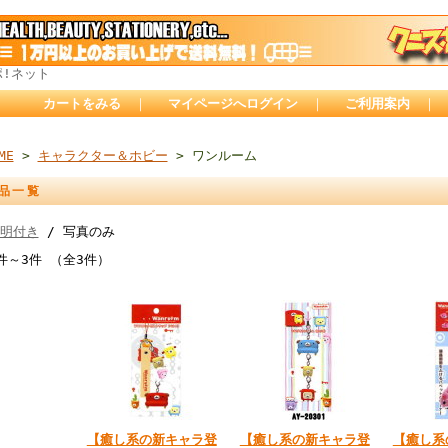
ポ!ネット
カートをみる
｜
マイページへログイン
｜
ご利用案内
｜
ME
>
キャラクター＆ホビー
> ワンルーム
品一覧
明付き
/ 写真のみ
件～3件 （全3件）
【癒し系の新キャラ登
【癒し系の新キャラ登
【癒し系