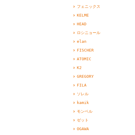
フェニックス
KELME
HEAD
ロシニョール
elan
FISCHER
ATOMIC
K2
GREGORY
FILA
ソレル
kamik
モンベル
ゼット
OGAWA