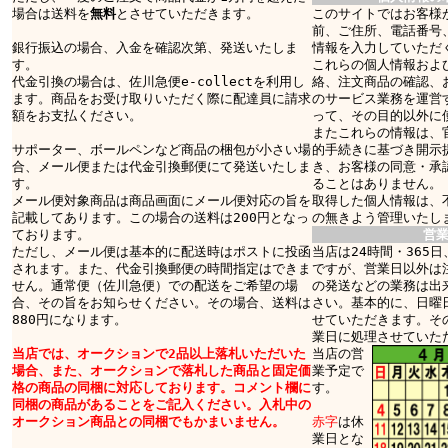
場合は送料を
無料
とさせていただきます。
このサイトではお客様
前、ご住所、電話番号
銀行振込の場合、入金を確認次第、発送いたしま
情報を入力していただ
す。
これらの個人情報およ
代金引換の場合は、佐川急便e-collectを利用し
絡、注文商品の確認、
ます。商品をお受け取りいただく際に配達員に請求
のサービス業務を運営
額をお支払ください。
って、その目的以外に
またこれらの情報は、
サポーター、ボールペンなど商品の梱包が小さい場
的手続きに基づき開示
合、メール便または代金引換郵便にて発送いたしま
き、お客様の同意・承
す。
ることはありません。
メール便対象商品は商品画面にメール便対応の旨を
取得した個人情報は、
記載してあります。この場合の送料は200円となっ
の無きよう管理いたし
ております。
営
ただし、メール便は基本的に配送時はポストに投函
当店は24時間・365
されます。また、代金引換郵便の時間指定はできま
ですが、営業日以外は
せん。通常便（佐川急便）での配送をご希望の場
の発送などの業務は出
合、その旨をお知らせください。その場合、送料は
さい。基本的に、日曜
880円になります。
せていただきます。そ
業日に処理させていた
当店では、オークションで2品以上落札いただいた
当店の営
場合、また、オークションで落札した商品と固定価
業予定で
格の商品の同梱に対応しております。コメント欄に
す。
同梱の商品があることをご記入ください。入札中の
オークション商品との同梱でもかまいません。
赤字
は休
業日とな