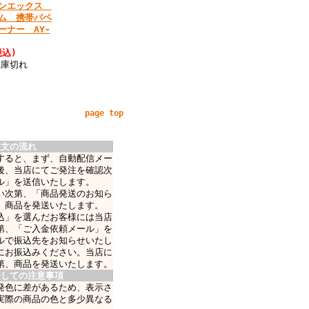
サンエックス
ム 携帯パペ
ーナー AY-
税込)
在庫切れ
page top
注文の流れ
すると、まず、自動配信メー
後、当店にてご発注を確認次
ル」を送信いたします。
い次第、「商品発送のお知ら
、商品を発送いたします。
込」を選んだお客様には当店
第、「ご入金依頼メール」を
ルで振込先をお知らせいたし
にお振込みください。当店に
第、商品を発送いたします。
際しての注意事項
発色に差があるため、表示さ
実際の商品の色と多少異なる