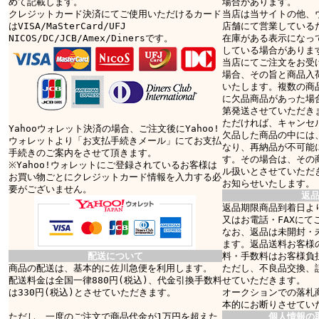
めて記載します。
場合があります。
クレジットカード決済にてご使用いただけるカード
当店は当サイトの他、
はVISA/MaSterCard/UFJ
店舗にて営業している
NICOS/DC/JCB/Amex/Dinersです。
在庫がある表示になっ
している場合がありま
当店にてご注文をお受
場合、その旨と商品入
いたします。複数の商
に欠品商品があった場
第発送させていただき
ただければ、キャンセ
Yahooウォレット決済の場合、ご注文後にYahoo!
欠品した商品の中には
ウォレットより「お支払手続きメール」にてお支払
なり、再納品が不可能
手続きのご案内をさせて頂きます。
す。その場合は、その
※Yahoo!ウォレットにご登録されているお客様は
ル扱いとさせていただ
お買い物ごとにクレジットカード情報を入力する必
お知らせいたします。
要がございません。
返
返品期限商品到着日より
又はお電話・FAXにて
なお、返品は未開封・
ます。返品送料お客様
配送について
料・手数料はお客様負
商品の配送は、基本的に佐川急便を利用します。
ただし、不良品交換、
配送料金は全国一律880円(税込)、代金引換手数料
せていただきます。
は330円(税込)とさせていただきます。
オークションでの落札
本的にお断りさせてい
ただし、一度のご注文で商品代金が1万円を超えた
個人情報の