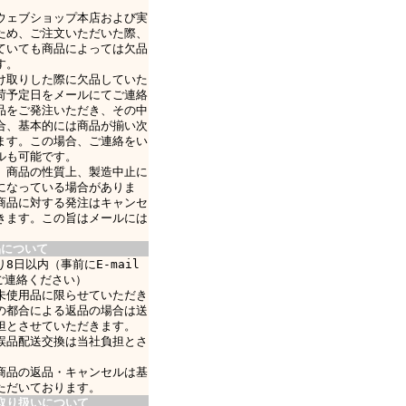
ウェブショップ本店および実
ため、ご注文いただいた際、
ていても商品によっては欠品
す。
け取りした際に欠品していた
荷予定日をメールにてご連絡
品をご発注いただき、その中
合、基本的には商品が揃い次
ます。この場合、ご連絡をい
ルも可能です。
、商品の性質上、製造中止に
になっている場合がありま
商品に対する発注はキャンセ
きます。この旨はメールには
品について
8日以内（事前にE-mail
ご連絡ください）
未使用品に限らせていただき
の都合による返品の場合は送
担とさせていただきます。
誤品配送交換は当社負担とさ
商品の返品・キャンセルは基
ただいております。
取り扱いについて