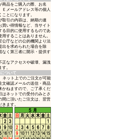
が商品をご購入の際、お名
、Ｅメールアドレス等の個人
くことになります。
び取引の内容は、納期の連
お買い得情報など、当サイト
する目的に使用するものであ
使用することはありません。
官公庁などの公的機関より法
提出を求められた場合を除
認なく第三者に開示・提供す
不正なアクセスや破壊、漏洩
ます。
業について
日、ネット上でのご注文が可能
注文確認メールの送信・商品
来かねますので、ご了承くだ
日はネットでの受付のみとさ
の間に頂いたご注文は、翌営
だきます。