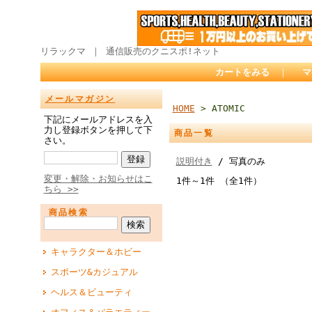
リラックマ ｜ 通信販売のクニスポ!ネット
カートをみる
｜
マ
メールマガジン
HOME
> ATOMIC
下記にメールアドレスを入
力し登録ボタンを押して下
商品一覧
さい。
説明付き
/ 写真のみ
変更・解除・お知らせはこ
1件～1件 （全1件）
ちら >>
商品検索
キャラクター＆ホビー
スポーツ&カジュアル
ヘルス＆ビューティ