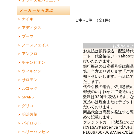
オフィス＆バラエティー
メーカーから選ぶ
ナイキ
1件～1件 （全1件）
アディダス
プーマ
ノースフェイス
お支払いに
お支払は銀行振込・配達時代
アンブロ
ード・代金後払い・Yahoo
びいただきます。
チャンピオン
銀行振込の口座番号等は商品
ウィルソン
第、当方より送ります「ご注
知らせいたします。当店にて
サロモン
たします。
代金引換の場合、佐川急便e-c
ルコック
郵便のいずれかにて発送いた
数料は330円(税込)です。なお
SWANS
支払いは現金またはデビット
グリコ
だいております。
商品代金は商品を発送する際
明治製菓
めて記載します。
クレジットカード決済にてご
パイロット
はVISA/MaSterCard/UFJ
ヘリーハンセン
NICOS/DC/JCB/Amex/D