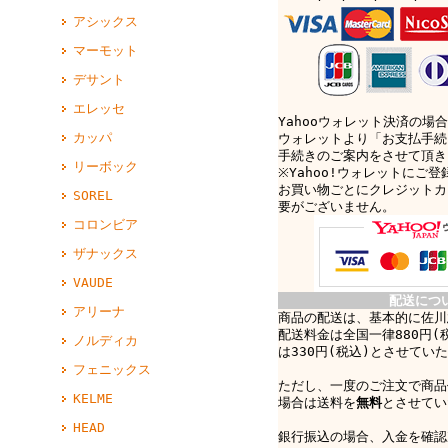
アシックス
マーモット
デサント
エレッセ
Yahooウォレット決済の場合
カッパ
ウォレットより「お支払手続
手続きのご案内をさせて頂き
リーボック
※Yahoo!ウォレットにご
お買い物ごとにクレジットカ
SOREL
要がございません。
コロンビア
ザナックス
VAUDE
配送につ
アリーナ
商品の配送は、基本的に佐川
配送料金は全国一律880円(
ノルディカ
は330円(税込)とさせてい
フェニックス
ただし、一度のご注文で商品
KELME
場合は送料を
無料
とさせてい
HEAD
銀行振込の場合、入金を確認