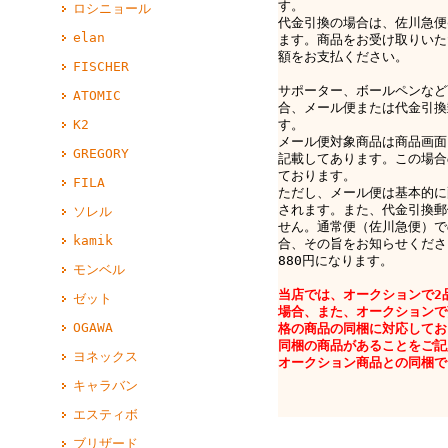
す。
ロシニョール
代金引換の場合は、佐川急便e-
elan
ます。商品をお受け取りいた
額をお支払ください。
FISCHER
サポーター、ボールペンなど
ATOMIC
合、メール便または代金引換
K2
す。
メール便対象商品は商品画面
GREGORY
記載してあります。この場合
ております。
FILA
ただし、メール便は基本的に
されます。また、代金引換郵
ソレル
せん。通常便（佐川急便）で
kamik
合、その旨をお知らせくださ
880円になります。
モンベル
当店では、オークションで2
ゼット
場合、また、オークションで
OGAWA
格の商品の同梱に対応してお
同梱の商品があることをご記
ヨネックス
オークション商品との同梱で
キャラバン
エスティボ
ブリザード