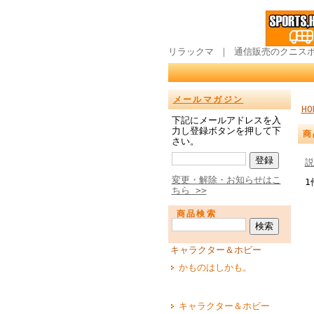
リラックマ ｜ 通信販売のクニス
メールマガジン
HO
下記にメールアドレスを入
力し登録ボタンを押して下
商
さい。
説
変更・解除・お知らせはこ
1
ちら >>
商品検索
キャラクター＆ホビー
かものはしかも。
キャラクター＆ホビー