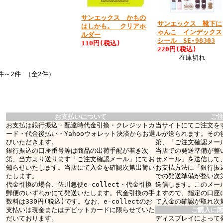
サンエックス かもの
サンエックス 靴下に
はしかも。 クリアホ
ゃんこ インデックス
ルダー
シール SE-98303
110円(税込)
220円(税込)
在庫切れ
件～2件 （全2件）
お支払いについて
ご
お支払は銀行振込・配達時代金引換・クレジットカ
当サイトにてご注文を
ード・代金後払い・Yahooウォレット決済からお選
ルが送られます。その
びいただきます。
第、「ご注文確認メー
銀行振込の口座番号等は商品の出荷手配が着き次
当店での発送準備が整
第、当方より送ります「ご注文確認メール」にてお
せメール」を送信して
知らせいたします。当店にて入金を確認次第出荷い
お支払方法に「銀行振
たします。
での発送準備が整い次
代金引換の場合、佐川急便e-collect・代金引換
送信します。このメー
郵便のいずれかにて発送いたします。代金引換の手
ますので、指定の口座
数料は330円(税込)です。なお、e-collectのお
て入金の確認が取れ次
支払いは現金またはデビットカードに限らせていた
ご購入に
だいております。
ディスプレイによって