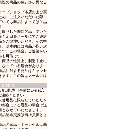
実際の商品の色と多少異なる
ウェブショップ本店および実
ため、ご注文いただいた際、
ていても商品によっては欠品
す。
け取りした際に欠品していた
荷予定日をメールにてご連絡
品をご発注いただき、その中
合、基本的には商品が揃い次
ます。この場合、ご連絡をい
ルも可能です。
、商品の性質上、製造中止に
になっている場合がありま
商品に対する発注はキャンセ
きます。この旨はメールには
品について
8日以内（事前にE-mail
ご連絡ください）
未使用品に限らせていただき
の都合による返品の場合は送
担とさせていただきます。
誤品配送交換は当社負担とさ
商品の返品・キャンセルは基