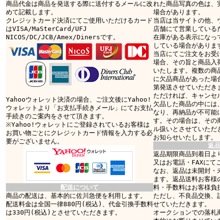
商品代金は商品を発送する際に送付するメールに改
れた商品写真の色は、
めて記載します。
場合があります。
クレジットカード決済にてご使用いただけるカード
当店は当サイトの他、
はVISA/MaSterCard/UFJ
店舗にて営業している
NICOS/DC/JCB/Amex/Dinersです。
在庫がある表示になっ
している場合がありま
当店にてご注文をお受
場合、その旨と商品入
いたします。複数の商
に欠品商品があった場
第発送させていただき
ただければ、キャンセ
Yahooウォレット決済の場合、ご注文後にYahoo!
欠品した商品の中には
ウォレットより「お支払手続きメール」にてお支払
なり、再納品が不可能
手続きのご案内をさせて頂きます。
す。その場合は、その
※Yahoo!ウォレットにご登録されているお客様は
ル扱いとさせていただ
お買い物ごとにクレジットカード情報を入力する必
お知らせいたします。
要がございません。
返
返品期限商品到着日より
又はお電話・FAXにて
なお、返品は未開封・
ます。返品送料お客様
配送について
料・手数料はお客様負
商品の配送は、基本的に佐川急便を利用します。
ただし、不良品交換、
配送料金は全国一律880円(税込)、代金引換手数料
せていただきます。
は330円(税込)とさせていただきます。
オークションでの落札