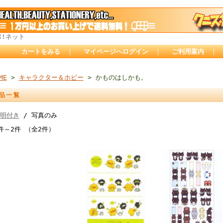
ポ!ネット
カートをみる
｜
マイページへログイン
｜
ご利用案内
｜
ME
>
キャラクター＆ホビー
> かものはしかも。
品一覧
明付き
/ 写真のみ
件～2件 （全2件）