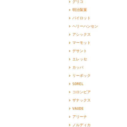
グリコ
明治製菓
パイロット
ヘリーハンセン
アシックス
マーモット
デサント
エレッセ
カッパ
リーボック
SOREL
コロンビア
ザナックス
VAUDE
アリーナ
ノルディカ