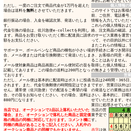
本的にお断りさせてい
ただし、一度のご注文で商品代金が1万円を超えた
個人情報の
場合は送料を
無料
とさせていただきます。
このサイトではお客様
前、ご住所、電話番号
銀行振込の場合、入金を確認次第、発送いたしま
情報を入力していただ
す。
これらの個人情報およ
代金引換の場合は、佐川急便e-collectを利用し
絡、注文商品の確認、
ます。商品をお受け取りいただく際に配達員に請求
のサービス業務を運営
額をお支払ください。
って、その目的以外に
またこれらの情報は、
サポーター、ボールペンなど商品の梱包が小さい場
的手続きに基づき開示
合、メール便または代金引換郵便にて発送いたしま
き、お客様の同意・承
す。
ることはありません。
メール便対象商品は商品画面にメール便対応の旨を
取得した個人情報は、
記載してあります。この場合の送料は200円となっ
の無きよう管理いたし
ております。
営
ただし、メール便は基本的に配送時はポストに投函
当店は24時間・365
されます。また、代金引換郵便の時間指定はできま
ですが、営業日以外は
せん。通常便（佐川急便）での配送をご希望の場
の発送などの業務は出
合、その旨をお知らせください。その場合、送料は
さい。基本的に、日曜
880円になります。
せていただきます。そ
業日に処理させていた
当店では、オークションで2品以上落札いただいた
当店の営
場合、また、オークションで落札した商品と固定価
業予定で
格の商品の同梱に対応しております。コメント欄に
す。
同梱の商品があることをご記入ください。入札中の
オークション商品との同梱でもかまいません。
赤字
は休