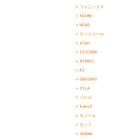
フェニックス
KELME
HEAD
ロシニョール
elan
FISCHER
ATOMIC
K2
GREGORY
FILA
ソレル
kamik
モンベル
ゼット
OGAWA