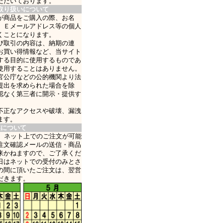
ただいております。
取り扱いについて
が商品をご購入の際、お名
、Ｅメールアドレス等の個人
くことになります。
び取引の内容は、納期の連
お買い得情報など、当サイト
する目的に使用するものであ
使用することはありません。
官公庁などの公的機関より法
提出を求められた場合を除
認なく第三者に開示・提供す
不正なアクセスや破壊、漏洩
ます。
業について
日、ネット上でのご注文が可能
注文確認メールの送信・商品
来かねますので、ご了承くだ
日はネットでの受付のみとさ
の間に頂いたご注文は、翌営
だきます。