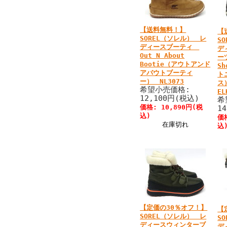
【送料無料！】
【
SOREL（ソレル） レ
S
ディースブーティ
デ
Out N About
ー
Bootie（アウトアンド
S
アバウトブーティ
ト
ー） NL3073
ス
希望小売価格:
EL
12,100円(税込)
希
価格: 10,890円(税
1
込)
価
在庫切れ
込
【定価の30％オフ！】
【
SOREL（ソレル） レ
S
ディースウィンターブ
デ