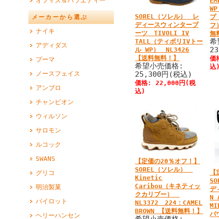
オフィス＆バラエティー
EM
W
SOREL（ソレル） レ
プ
メーカーから選ぶ
ディースウィンターブ
フ
ナイキ
ーツ TIVOLI IV
無
希
TALL（ティボリIVトー
アディダス
2
ル WP） NL3426
【送料無料！】
価
プーマ
希望小売価格:
込
ノースフェイス
25,300円(税込)
価格: 22,000円(税
アンブロ
込)
チャンピオン
ウィルソン
サロモン
ルコック
SWANS
【定価の20％オフ！】
SOREL（ソレル）
【
グリコ
Kinetic
S
Caribou（キネティッ
明治製菓
デ
クカリブー）
N 
パイロット
NL3372 224：CAMEL
M
BROWN 【送料無料！】
バ
ヘリーハンセン