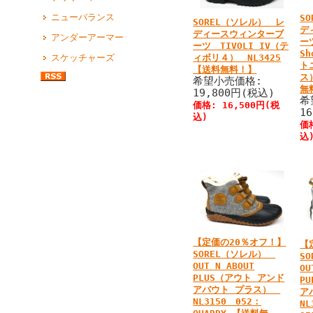
ニューバランス
S
SOREL（ソレル） レ
デ
ディースウィンターブ
アンダーアーマー
ーツ
ーツ TIVOLI IV（テ
S
スケッチャーズ
ィボリ４） NL3425
ト
【送料無料！】
ス
希望小売価格:
無
19,800円(税込)
希
価格: 16,500円(税
1
込)
価
込
【定価の20％オフ！】
【
SOREL（ソレル）
S
OUT N ABOUT
OU
PLUS（アウト アンド
P
アバウト プラス）
ア
NL3150 052：
NL