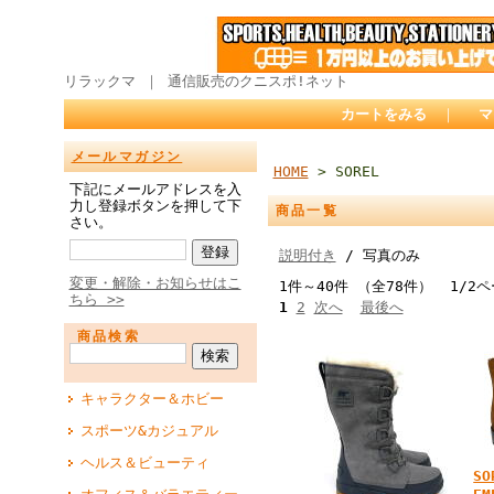
リラックマ ｜ 通信販売のクニスポ!ネット
カートをみる
｜
マ
メールマガジン
HOME
> SOREL
下記にメールアドレスを入
力し登録ボタンを押して下
商品一覧
さい。
説明付き
/ 写真のみ
変更・解除・お知らせはこ
1件～40件 （全78件） 1/2
ちら >>
1
2
次へ
最後へ
商品検索
キャラクター＆ホビー
スポーツ&カジュアル
ヘルス＆ビューティ
S