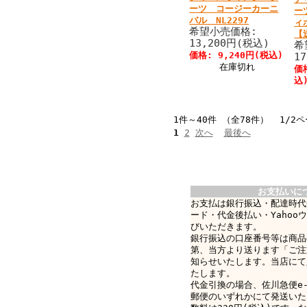
ーツ コージーカーニ
ー
バル NL2297
ィ
希望小売価格:
【
13,200円(税込)
希
価格: 9,240円(税込)
1
在庫切れ
価
込
1件～40件 （全78件） 1/2
1
2
次へ
最後へ
お支払いに
お支払は銀行振込・配達時代
ード・代金後払い・Yahoo
びいただきます。
銀行振込の口座番号等は商品
第、当方より送ります「ご注
知らせいたします。当店にて
たします。
代金引換の場合、佐川急便e-c
郵便のいずれかにて発送いた