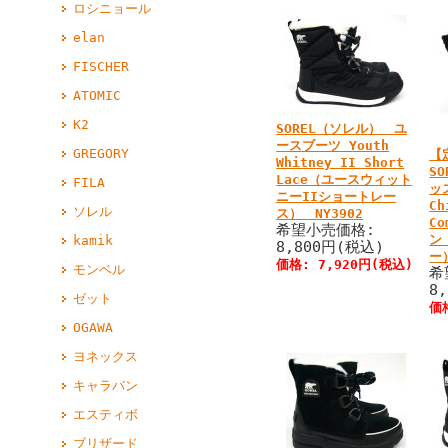
ロシニョール
elan
FISCHER
ATOMIC
K2
SOREL（ソレル） ユ
ースブーツ Youth
GREGORY
【
Whitney II Short
S
Lace（ユースウィット
FILA
ッ
ニーIIショートレー
Ch
ソレル
ス） NY3902
C
希望小売価格:
ン
kamik
8,800円(税込)
ー
価格: 7,920円(税込)
モンベル
希
8
ゼット
価
OGAWA
ヨネックス
キャラバン
エスティボ
ブリザード