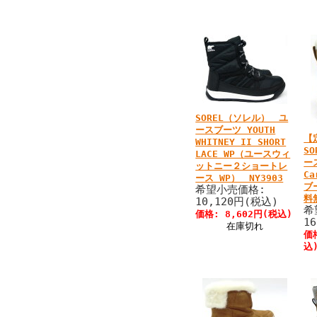
SOREL（ソレル） ユ
ースブーツ YOUTH
【
WHITNEY II SHORT
S
LACE WP（ユースウィ
ー
ットニー２ショートレ
C
ース WP） NY3903
ブ
希望小売価格:
料
10,120円(税込)
希
価格: 8,602円(税込)
1
在庫切れ
価
込