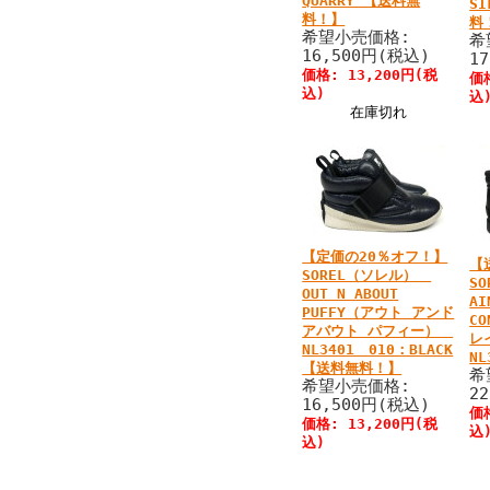
QUARRY 【送料無
S
料！】
料
希望小売価格:
希
16,500円(税込)
1
価格: 13,200円(税
価
込)
込
在庫切れ
【定価の20％オフ！】
【
SOREL（ソレル）
S
OUT N ABOUT
AI
PUFFY（アウト アンド
C
アバウト パフィー）
レ
NL3401 010：BLACK
NL
【送料無料！】
希
希望小売価格:
2
16,500円(税込)
価
価格: 13,200円(税
込
込)