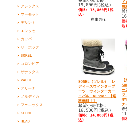
希望小売価格:
ド
19,800円(税込)
アシックス
無
価格: 13,860円(税
希
マーモット
込)
1
在庫切れ
価
デサント
込
エレッセ
カッパ
リーボック
SOREL
コロンビア
ザナックス
VAUDE
【
SOREL（ソレル） レ
S
ディースウィンターブ
アリーナ
ー
ーツ ウィンターカー
ツ 
ニバル NL3483 【送
ノルディカ
N
料無料！】
ナ
フェニックス
希望小売価格:
希
16,500円(税込)
KELME
1
価格: 14,800円(税
価
込)
HEAD