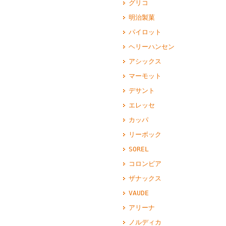
グリコ
明治製菓
パイロット
ヘリーハンセン
アシックス
マーモット
デサント
エレッセ
カッパ
リーボック
SOREL
コロンビア
ザナックス
VAUDE
アリーナ
ノルディカ