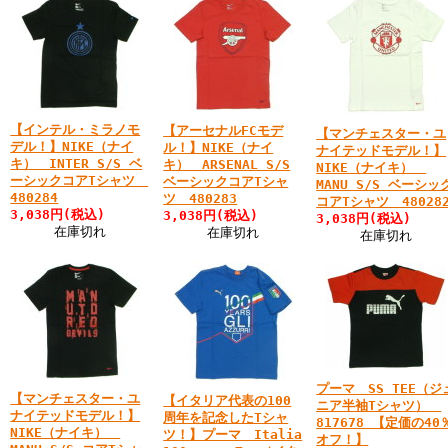
【インテル・ミラノモ
【アーセナルFCモデ
【マンチェスター・ユ
デル！】NIKE（ナイ
ル！】NIKE（ナイ
ナイテッドモデル！】
キ） INTER S/S ベ
キ） ARSENAL S/S
NIKE（ナイキ）
ーシックコアTシャツ
ベーシックコアTシャ
MANU S/S ベーシッ
480284
ツ 480283
コアTシャツ 48028
3,038円(税込)
3,038円(税込)
3,038円(税込)
在庫切れ
在庫切れ
在庫切れ
プーマ SS TEE（ジ
【マンチェスター・ユ
【イタリア代表の100
ニア半袖Tシャツ）
ナイテッドモデル！】
周年を記念したTシャ
817678 【定価の40
NIKE（ナイキ）
ツ！】プーマ Italia
オフ！】