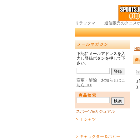
リラックマ ｜ 通信販売のクニス
メールマガジン
HO
下記にメールアドレスを入
力し登録ボタンを押して下
商
さい。
説
変更・解除・お知らせはこ
1
ちら >>
1
商品検索
スポーツ&カジュアル
Ｔシャツ
キャラクター＆ホビー