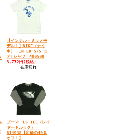
【インテル・ミラノモ
デル！】NIKE（ナイ
キ） INTER S/S コ
アTシャツ 480508
ク
3,772円(税込)
2
在庫切れ
ュ
プーマ LS TEE（レイ
ヤードルック）
％
814938【定価の40％
オフ！】