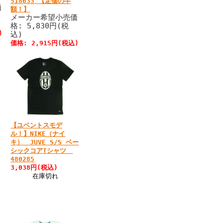
518633 【定価の半
価
額！】
メーカー希望小売価
格: 5,830円(税
)
込)
価格: 2,915円(税込)
【ユベントスモデ
ル！】NIKE（ナイ
キ） JUVE S/S ベー
シックコアTシャツ
480285
3,038円(税込)
在庫切れ