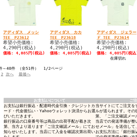
アディダス メッシ
アディダス カカ
アディダス ジェラー
TEE P23612
TEE P23618
ド TEE P23614
希望小売価格:
希望小売価格:
希望小売価格:
4,290円(税込)
4,290円(税込)
4,290円(税込)
価格: 4,085円(税込)
価格: 4,085円(税込)
価格: 4,085円(税込
在庫切れ
件～40件 （全51件） 1/2ページ
2
次へ
最後へ
お支払いについて
ご
お支払は銀行振込・配達時代金引換・クレジットカ
当サイトにてご注文を
ード・代金後払い・Yahooウォレット決済からお選
ルが送られます。その
びいただきます。
第、「ご注文確認メー
銀行振込の口座番号等は商品の出荷手配が着き次
当店での発送準備が整
第、当方より送ります「ご注文確認メール」にてお
せメール」を送信して
知らせいたします。当店にて入金を確認次第出荷い
お支払方法に「銀行振
たします。
での発送準備が整い次