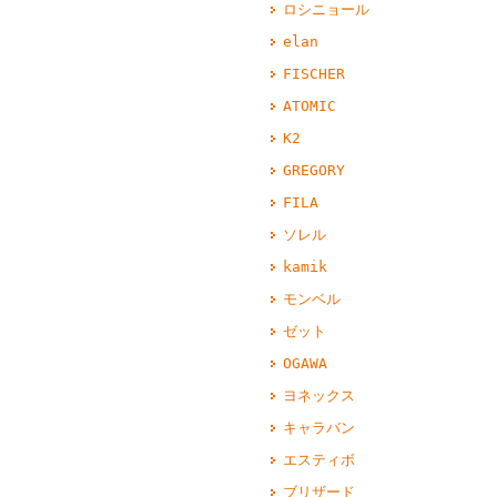
ロシニョール
elan
FISCHER
ATOMIC
K2
GREGORY
FILA
ソレル
kamik
モンベル
ゼット
OGAWA
ヨネックス
キャラバン
エスティボ
ブリザード