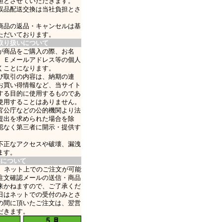
担とさせていただきます。
誤品配送交換は当社負担とさ
商品の返品・キャンセルは基
ただいております。
取り扱いについて
が商品をご購入の際、お名
、Ｅメールアドレス等の個人
くことになります。
び取引の内容は、納期の連
お買い得情報など、当サイト
する目的に使用するものであ
使用することはありません。
官公庁などの公的機関より法
提出を求められた場合を除
認なく第三者に開示・提供す
不正なアクセスや破壊、漏洩
ます。
業について
日、ネット上でのご注文が可能
注文確認メールの送信・商品
来かねますので、ご了承くだ
日はネットでの受付のみとさ
の間に頂いたご注文は、翌営
だきます。