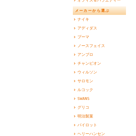
オフィス＆バラエティー
メーカーから選ぶ
ナイキ
アディダス
プーマ
ノースフェイス
アンブロ
チャンピオン
ウィルソン
サロモン
ルコック
SWANS
グリコ
明治製菓
パイロット
ヘリーハンセン