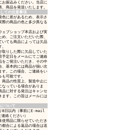
にお振込みください。当店に
第、商品を発送いたします。
際しての注意事項
発色に差があるため、表示さ
実際の商品の色と多少異なる
ウェブショップ本店および実
ため、ご注文いただいた際、
ていても商品によっては欠品
す。
け取りした際に欠品していた
荷予定日をメールにてご連絡
品をご発注いただき、その中
合、基本的には商品が揃い次
ます。この場合、ご連絡をい
ルも可能です。
、商品の性質上、製造中止に
になっている場合がありま
商品に対する発注はキャンセ
きます。この旨はメールには
品について
8日以内（事前にE-mail
ご連絡ください）
未使用品に限らせていただき
の都合による返品の場合は送