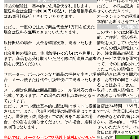
配送について
料・手数料はお客様負
商品の配送は、基本的に佐川急便を利用します。
ただし、不良品交換、
配送料金は全国一律880円(税込)、代金引換手数料
せていただきます。
は330円(税込)とさせていただきます。
オークションでの落札
本的にお断りさせてい
ただし、一度のご注文で商品代金が1万円を超えた
個人情報の
場合は送料を
無料
とさせていただきます。
このサイトではお客様
前、ご住所、電話番号
銀行振込の場合、入金を確認次第、発送いたしま
情報を入力していただ
す。
これらの個人情報およ
代金引換の場合は、佐川急便e-collectを利用し
絡、注文商品の確認、
ます。商品をお受け取りいただく際に配達員に請求
のサービス業務を運営
額をお支払ください。
って、その目的以外に
またこれらの情報は、
サポーター、ボールペンなど商品の梱包が小さい場
的手続きに基づき開示
合、メール便または代金引換郵便にて発送いたしま
き、お客様の同意・承
す。
ることはありません。
メール便対象商品は商品画面にメール便対応の旨を
取得した個人情報は、
記載してあります。この場合の送料は200円となっ
の無きよう管理いたし
ております。
営
ただし、メール便は基本的に配送時はポストに投函
当店は24時間・365
されます。また、代金引換郵便の時間指定はできま
ですが、営業日以外は
せん。通常便（佐川急便）での配送をご希望の場
の発送などの業務は出
合、その旨をお知らせください。その場合、送料は
さい。基本的に、日曜
880円になります。
せていただきます。そ
業日に処理させていた
当店では、オークションで2品以上落札いただいた
当店の営