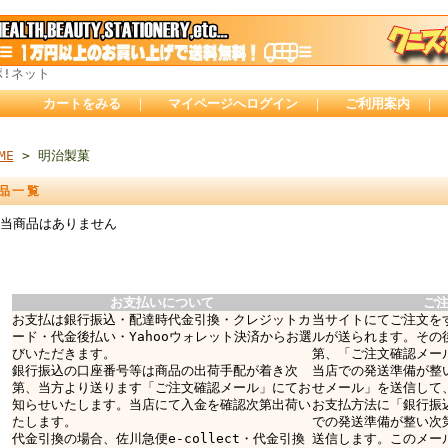
ポ!ネット
カートをみる
｜
マイページへログイン
｜
ご利用案内
｜
ME
> 明治製菓
品一覧
当商品はありません
お支払いについて
ご
お支払は銀行振込・配達時代金引換・クレジットカ
当サイトにてご注文を
ード・代金後払い・Yahooウォレット決済からお選
ルが送られます。その
びいただきます。
第、「ご注文確認メー
銀行振込の口座番号等は商品の出荷手配が着き次
当店での発送準備が整
第、当方より送ります「ご注文確認メール」にてお
せメール」を送信して
知らせいたします。当店にて入金を確認次第出荷い
お支払方法に「銀行振
たします。
での発送準備が整い次
代金引換の場合、佐川急便e-collect・代金引換
送信します。このメー