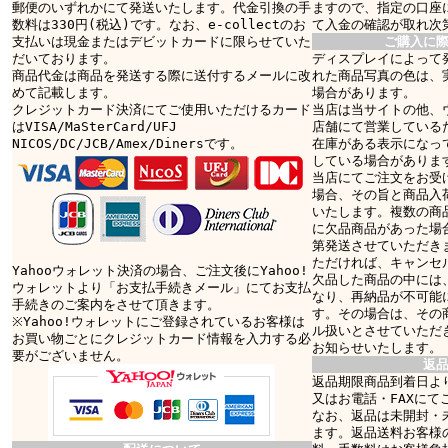
郵便のいずれかにて発送いたします。代金引換の手
ますので、指定の口座
数料は330円(税込)です。なお、e-collectのお
て入金の確認が取れ次
支払いは現金またはデビットカードに限らせていた
ご購入に
だいております。
ディスプレイによって
商品代金は商品を発送する際に送付するメールに改
れた商品写真の色は、
めて記載します。
場合があります。
クレジットカード決済にてご使用いただけるカード
当店は当サイトの他、
はVISA/MaSterCard/UFJ
店舗にて営業している
NICOS/DC/JCB/Amex/Dinersです。
在庫がある表示になっ
している場合がありま
当店にてご注文をお受
場合、その旨と商品入
いたします。複数の商
に欠品商品があった場
第発送させていただき
ただければ、キャンセ
Yahooウォレット決済の場合、ご注文後にYahoo!
欠品した商品の中には
ウォレットより「お支払手続きメール」にてお支払
なり、再納品が不可能
手続きのご案内をさせて頂きます。
す。その場合は、その
※Yahoo!ウォレットにご登録されているお客様は
ル扱いとさせていただ
お買い物ごとにクレジットカード情報を入力する必
お知らせいたします。
要がございません。
返
返品期限商品到着日より
又はお電話・FAXにて
なお、返品は未開封・
ます。返品送料お客様