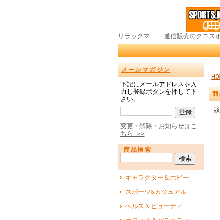
リラックマ ｜ 通信販売のクニス
メールマガジン
HO
下記にメールアドレスを入
力し登録ボタンを押して下
商
さい。
該
変更・解除・お知らせはこ
ちら >>
商品検索
キャラクター＆ホビー
スポーツ&カジュアル
ヘルス＆ビューティ