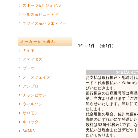
スポーツ&カジュアル
ヘルス＆ビューティ
オフィス＆バラエティー
メーカーから選ぶ
1件～1件 （全1件）
ナイキ
アディダス
プーマ
お支払いに
ノースフェイス
お支払は銀行振込・配達時代
ード・代金後払い・Yahoo
アンブロ
びいただきます。
銀行振込の口座番号等は商品
チャンピオン
第、当方より送ります「ご注
知らせいたします。当店にて
ウィルソン
たします。
サロモン
代金引換の場合、佐川急便e-c
郵便のいずれかにて発送いた
ルコック
数料は330円(税込)です。なお
支払いは現金またはデビット
SWANS
だいております。