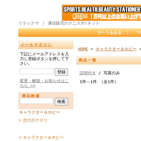
リラックマ ｜ 通信販売のクニスポ!ネット
カートをみる
｜
マ
メールマガジン
HOME
>
キャラクター＆ホビー
>
下記にメールアドレスを入
力し登録ボタンを押して下
商品一覧
さい。
説明付き
/ 写真のみ
変更・解除・お知らせはこ
1件～1件 （全1件）
ちら >>
商品検索
キャラクター＆ホビー
次の日ケロリ
キャラクター＆ホビー