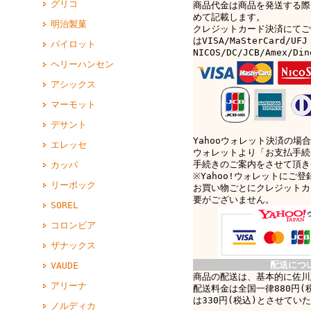
グリコ
商品代金は商品を発送する際
めて記載します。
明治製菓
クレジットカード決済にてご
はVISA/MaSterCard/UFJ
パイロット
NICOS/DC/JCB/Amex/D
ヘリーハンセン
アシックス
マーモット
デサント
Yahooウォレット決済の場合
エレッセ
ウォレットより「お支払手続
手続きのご案内をさせて頂き
カッパ
※Yahoo!ウォレットにご
リーボック
お買い物ごとにクレジットカ
要がございません。
SOREL
コロンビア
ザナックス
配送につ
VAUDE
商品の配送は、基本的に佐川
アリーナ
配送料金は全国一律880円(
は330円(税込)とさせてい
ノルディカ