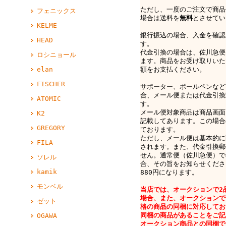
ただし、一度のご注文で商品
フェニックス
場合は送料を
無料
とさせてい
KELME
銀行振込の場合、入金を確認
HEAD
す。
代金引換の場合は、佐川急便e-
ロシニョール
ます。商品をお受け取りいた
額をお支払ください。
elan
FISCHER
サポーター、ボールペンなど
合、メール便または代金引換
ATOMIC
す。
メール便対象商品は商品画面
K2
記載してあります。この場合
GREGORY
ております。
ただし、メール便は基本的に
FILA
されます。また、代金引換郵
せん。通常便（佐川急便）で
ソレル
合、その旨をお知らせくださ
kamik
880円になります。
モンベル
当店では、オークションで2
場合、また、オークションで
ゼット
格の商品の同梱に対応してお
同梱の商品があることをご記
OGAWA
オークション商品との同梱で