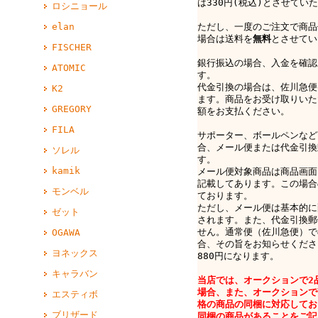
は330円(税込)とさせてい
ロシニョール
elan
ただし、一度のご注文で商品
場合は送料を
無料
とさせてい
FISCHER
銀行振込の場合、入金を確認
ATOMIC
す。
代金引換の場合は、佐川急便e-
K2
ます。商品をお受け取りいた
GREGORY
額をお支払ください。
FILA
サポーター、ボールペンなど
合、メール便または代金引換
ソレル
す。
kamik
メール便対象商品は商品画面
記載してあります。この場合
モンベル
ております。
ただし、メール便は基本的に
ゼット
されます。また、代金引換郵
せん。通常便（佐川急便）で
OGAWA
合、その旨をお知らせくださ
ヨネックス
880円になります。
キャラバン
当店では、オークションで2
場合、また、オークションで
エスティボ
格の商品の同梱に対応してお
ブリザード
同梱の商品があることをご記