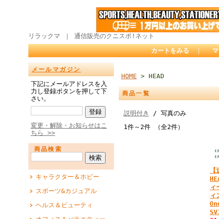
リラックマ ｜ 通信販売のクニスポ!ネット
カートをみる
｜
マ
メールマガジン
HOME
> HEAD
下記にメールアドレスを入
力し登録ボタンを押して下
商品一覧
さい。
説明付き
/ 写真のみ
変更・解除・お知らせはこ
1件～2件 （全2件）
ちら >>
商品検索
【
キャラクター＆ホビー
H
ィ
スポーツ&カジュアル
ィ
On
ヘルス＆ビューティ
SV