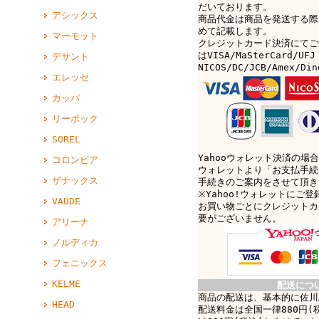
だいております。
アシックス
商品代金は商品を発送する際
めて記載します。
マーモット
クレジットカード決済にてご
はVISA/MaSterCard/UFJ
デサント
NICOS/DC/JCB/Amex/D
エレッセ
カッパ
リーボック
SOREL
Yahooウォレット決済の場合
コロンビア
ウォレットより「お支払手続
ザナックス
手続きのご案内をさせて頂き
※Yahoo!ウォレットにご
VAUDE
お買い物ごとにクレジットカ
要がございません。
アリーナ
ノルディカ
フェニックス
KELME
配送につ
商品の配送は、基本的に佐川
HEAD
配送料金は全国一律880円(