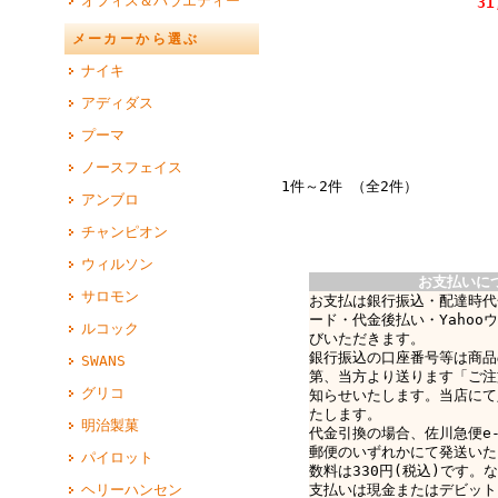
オフィス＆バラエティー
31
メーカーから選ぶ
ナイキ
アディダス
プーマ
ノースフェイス
1件～2件 （全2件）
アンブロ
チャンピオン
ウィルソン
お支払いに
サロモン
お支払は銀行振込・配達時代
ード・代金後払い・Yahoo
ルコック
びいただきます。
銀行振込の口座番号等は商品
SWANS
第、当方より送ります「ご注
グリコ
知らせいたします。当店にて
たします。
明治製菓
代金引換の場合、佐川急便e-c
郵便のいずれかにて発送いた
パイロット
数料は330円(税込)です。なお
ヘリーハンセン
支払いは現金またはデビット