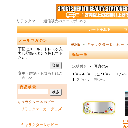
リラックマ ｜ 通信販売のクニスポ!ネット
カートをみる
｜
マ
メールマガジン
HOME
>
キャラクター＆ホビー
>
下記にメールアドレスを入
力し登録ボタンを押して下
商品一覧
さい。
説明付き
/ 写真のみ
変更・解除・お知らせはこ
1件～40件 （全71件） 1/2
ちら >>
1
2
次へ
最後へ
商品検索
キャラクター＆ホビー
リラックマ カーグッズ
リ
キャラクター＆ホビー
カ