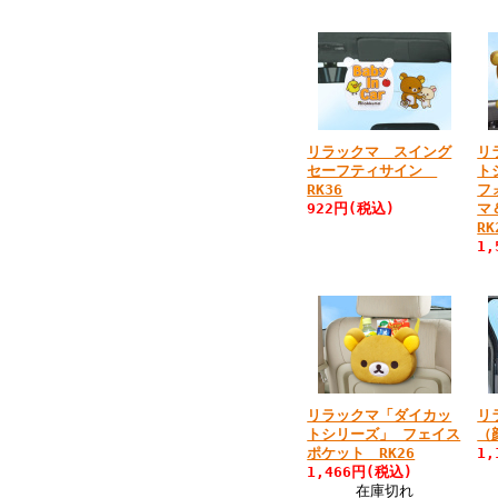
リラックマ スイング
リ
セーフティサイン
ト
RK36
フ
922円(税込)
マ
RK
1
リラックマ「ダイカッ
リ
トシリーズ」 フェイス
（
ポケット RK26
1
1,466円(税込)
在庫切れ