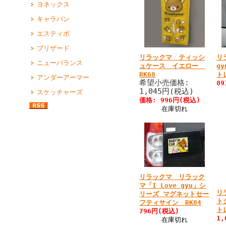
ヨネックス
キャラバン
エスティボ
ブリザード
リラックマ ティッシ
リ
ニューバランス
ュケース イエロー
g
RK68
ト
アンダーアーマー
希望小売価格:
8
1,045円(税込)
スケッチャーズ
価格: 996円(税込)
在庫切れ
リラックマ リラック
マ「I Love gyu」シ
リ
リーズ マグネットセー
ト
フティサイン RK84
ト
796円(税込)
1
在庫切れ