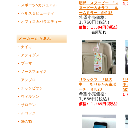
明邦 スヌーピー 「ス
3
スポーツ&カジュアル
ヌーピー＆オラフ」 ル
ームミラー SN133
ヘルス＆ビューティ
希望小売価格:
オフィス＆バラエティー
1,760円(税込)
価格: 1,584円(税込)
在庫切れ
メーカーから選ぶ
ナイキ
アディダス
プーマ
ノースフェイス
リラックマ 「緑の
リ
アンブロ
中」 折りたたみ傘ポ
中
チャンピオン
ーチ ＲＫ23
RK
希望小売価格:
1
ウィルソン
1,650円(税込)
価格: 1,485円(税込)
サロモン
ルコック
SWANS