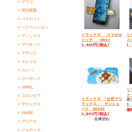
グリコ
明治製菓
パイロット
ヘリーハンセン
リラックマ スマホキ
リ
アシックス
ャッチ RK42
ス
マーモット
1,465円(税込)
1
デサント
エレッセ
カッパ
リーボック
SOREL
リ
ト
コロンビア
リラックマ 「お空でリ
希
ラックス」 サンシェ
1
ザナックス
ード RK196
価
VAUDE
1,045円(税込)
在庫切れ
アリーナ
ノルディカ