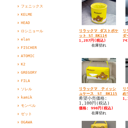
フェニックス
KELME
HEAD
リラックマ ダストポケ
リ
ロシニョール
ット ST RK114
ダー
elan
1,287円(税込)
7
在庫切れ
FISCHER
ATOMIC
K2
GREGORY
FILA
リラックマ ティッシ
リ
ソレル
ュケース ST RK115
め
kamik
希望小売価格:
1
1,100円(税込)
モンベル
価格: 990円(税込)
在庫切れ
ゼット
OGAWA