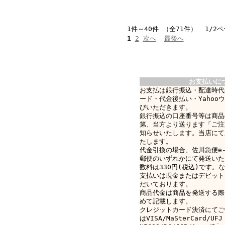
1件～40件 （全71件） 1/2
1
2
次へ
最後へ
お支払いに
お支払は銀行振込・配達時代
ード・代金後払い・Yahoo
びいただきます。
銀行振込の口座番号等は商品
第、当方より送ります「ご注
知らせいたします。当店にて
たします。
代金引換の場合、佐川急便e-c
郵便のいずれかにて発送いた
数料は330円(税込)です。なお
支払いは現金またはデビット
だいております。
商品代金は商品を発送する際
めて記載します。
クレジットカード決済にてご
はVISA/MaSterCard/UFJ