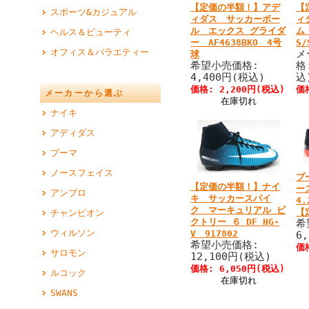
【定価の半額！】アデ
【
スポーツ&カジュアル
ィダス サッカーボー
ィ
ル エックス グライダ
ム
ヘルス＆ビューティ
ー AF4638BKO 4号
S/
オフィス＆バラエティー
メ
球
希望小売価格:
格
4,400円(税込)
込
価格: 2,200円(税込)
価
メーカーから選ぶ
在庫切れ
ナイキ
アディダス
プーマ
ノースフェイス
プ
【定価の半額！】ナイ
ー
アンブロ
キ サッカースパイ
4.
ク マーキュリアル ビ
【
チャンピオン
クトリー ６ DF HG-
希
ウィルソン
V 917802
6
希望小売価格:
価
サロモン
12,100円(税込)
価格: 6,050円(税込)
ルコック
在庫切れ
SWANS