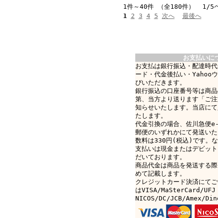
1件～40件 （全180件） 1/5
1
2
3
4
5
次へ
最後へ
お支払いに
お支払は銀行振込・配達時代
ード・代金後払い・Yahoo
びいただきます。
銀行振込の口座番号等は商品
第、当方より送ります「ご注
知らせいたします。当店にて
たします。
代金引換の場合、佐川急便e-c
郵便のいずれかにて発送いた
数料は330円(税込)です。なお
支払いは現金またはデビット
だいております。
商品代金は商品を発送する際
めて記載します。
クレジットカード決済にてご
はVISA/MaSterCard/UFJ
NICOS/DC/JCB/Amex/D