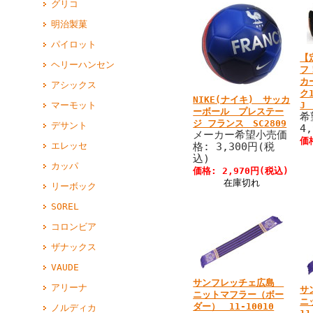
グリコ
明治製菓
パイロット
【
ヘリーハンセン
フ
カ
アシックス
ク
NIKE(ナイキ) サッカ
J 
マーモット
ーボール プレステー
希
ジ フランス SC2809
デサント
4
メーカー希望小売価
価
格: 3,300円(税
エレッセ
込)
カッパ
価格: 2,970円(税込)
在庫切れ
リーボック
SOREL
コロンビア
ザナックス
VAUDE
サンフレッチェ広島
アリーナ
サ
ニットマフラー（ボー
ニ
ダー） 11-10010
ノルディカ