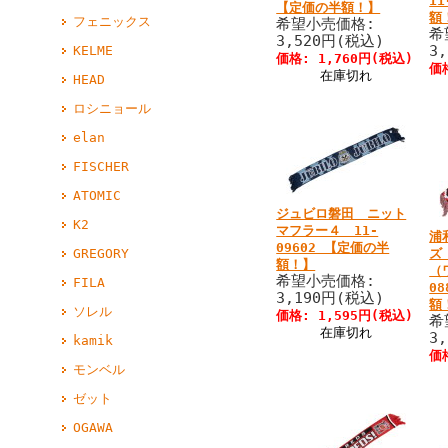
1
【定価の半額！】
額
フェニックス
希望小売価格:
希
3,520円(税込)
3
KELME
価格: 1,760円(税込)
価
在庫切れ
HEAD
ロシニョール
elan
FISCHER
ATOMIC
ジュビロ磐田 ニット
K2
マフラー４ 11-
浦
09602 【定価の半
ズ
GREGORY
額！】
（
希望小売価格:
FILA
0
3,190円(税込)
額
ソレル
価格: 1,595円(税込)
希
在庫切れ
3
kamik
価
モンベル
ゼット
OGAWA