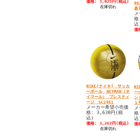
価格: 3,025円(税込)
0
在庫切れ
表
メ
格
込
価
NIKE(ナイキ) サッカ
N
ーボール NEYMAR（ネ
ー
イマール） プレスティ
ン
ージ SC2461
１
メーカー希望小売価
メ
格: 3,630円(税
格
込)
込
価格: 3,267円(税込)
価
在庫切れ