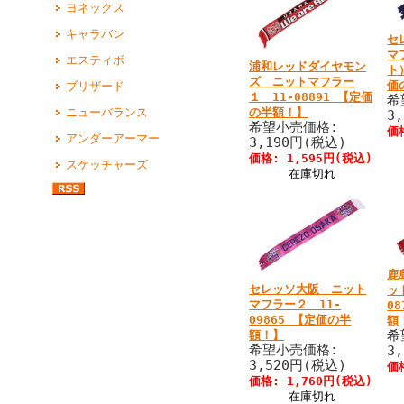
ヨネックス
キャラバン
セ
マ
エスティボ
浦和レッドダイヤモン
ト
ズ ニットマフラー
価
ブリザード
１ 11-08891 【定価
希
の半額！】
ニューバランス
3
希望小売価格:
価
アンダーアーマー
3,190円(税込)
価格: 1,595円(税込)
スケッチャーズ
在庫切れ
鹿
セレッソ大阪 ニット
ッ
マフラー２ 11-
0
09865 【定価の半
額
希
額！】
希望小売価格:
3
3,520円(税込)
価
価格: 1,760円(税込)
在庫切れ