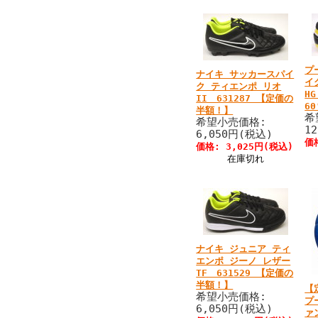
プ
ナイキ サッカースパイ
イ
ク ティエンポ リオ
H
II 631287 【定価の
6
半額！】
希
希望小売価格:
1
6,050円(税込)
価
価格: 3,025円(税込)
在庫切れ
ナイキ ジュニア ティ
エンポ ジーノ レザー
TF 631529 【定価の
半額！】
【
希望小売価格:
プ
6,050円(税込)
ァ