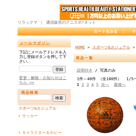
リラックマ ｜ 通信販売のクニスポ!ネット
カートをみる
｜
マ
メールマガジン
HOME
>
スポーツ&カジュアル
>
下記にメールアドレスを入
力し登録ボタンを押して下
商品一覧
さい。
説明付き
/ 写真のみ
変更・解除・お知らせはこ
1件～40件 （全180件） 1/5
ちら >>
1
2
3
4
5
次へ
最後へ
商品検索
スポーツ&カジュアル
サッカー
キャラクター＆ホビー