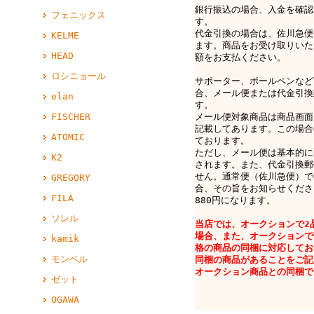
銀行振込の場合、入金を確認
フェニックス
す。
代金引換の場合は、佐川急便e-
KELME
ます。商品をお受け取りいた
HEAD
額をお支払ください。
ロシニョール
サポーター、ボールペンなど
合、メール便または代金引換
elan
す。
メール便対象商品は商品画面
FISCHER
記載してあります。この場合
ATOMIC
ております。
ただし、メール便は基本的に
K2
されます。また、代金引換郵
せん。通常便（佐川急便）で
GREGORY
合、その旨をお知らせくださ
FILA
880円になります。
ソレル
当店では、オークションで2
場合、また、オークションで
kamik
格の商品の同梱に対応してお
モンベル
同梱の商品があることをご記
オークション商品との同梱で
ゼット
OGAWA