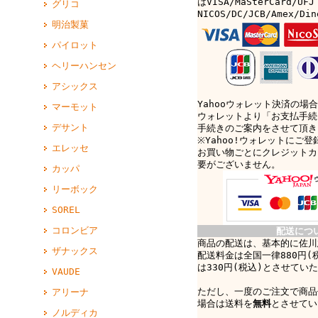
はVISA/MaSterCard/UFJ
グリコ
NICOS/DC/JCB/Amex/D
明治製菓
パイロット
ヘリーハンセン
アシックス
Yahooウォレット決済の場合
マーモット
ウォレットより「お支払手続
デサント
手続きのご案内をさせて頂き
※Yahoo!ウォレットにご
エレッセ
お買い物ごとにクレジットカ
要がございません。
カッパ
リーボック
SOREL
コロンビア
配送につ
商品の配送は、基本的に佐川
ザナックス
配送料金は全国一律880円(
は330円(税込)とさせてい
VAUDE
ただし、一度のご注文で商品
アリーナ
場合は送料を
無料
とさせてい
ノルディカ