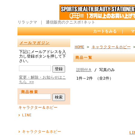
リラックマ ｜ 通信販売のクニスポ!ネット
カートをみる
｜
マ
メールマガジン
HOME
>
キャラクター＆ホビー
>
下記にメールアドレスを入
力し登録ボタンを押して下
商品一覧
さい。
説明付き
/ 写真のみ
変更・解除・お知らせはこ
1件～2件 （全2件）
ちら >>
商品検索
キャラクター＆ホビー
LINE
キャラクター＆ホビー
L