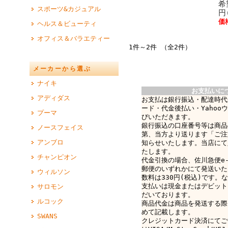
希
スポーツ&カジュアル
円
価
ヘルス＆ビューティ
オフィス＆バラエティー
1件～2件 （全2件）
メーカーから選ぶ
ナイキ
お支払いに
アディダス
お支払は銀行振込・配達時代
ード・代金後払い・Yahoo
プーマ
びいただきます。
銀行振込の口座番号等は商品
ノースフェイス
第、当方より送ります「ご注
アンブロ
知らせいたします。当店にて
たします。
チャンピオン
代金引換の場合、佐川急便e-c
郵便のいずれかにて発送いた
ウィルソン
数料は330円(税込)です。なお
支払いは現金またはデビット
サロモン
だいております。
ルコック
商品代金は商品を発送する際
めて記載します。
SWANS
クレジットカード決済にてご