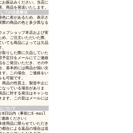
にお振込みください。当店に
第、商品を発送いたします。
際しての注意事項
発色に差があるため、表示さ
実際の商品の色と多少異なる
ウェブショップ本店および実
ため、ご注文いただいた際、
ていても商品によっては欠品
す。
け取りした際に欠品していた
荷予定日をメールにてご連絡
品をご発注いただき、その中
合、基本的には商品が揃い次
ます。この場合、ご連絡をい
ルも可能です。
、商品の性質上、製造中止に
になっている場合がありま
商品に対する発注はキャンセ
きます。この旨はメールには
品について
8日以内（事前にE-mail
ご連絡ください）
未使用品に限らせていただき
の都合による返品の場合は送