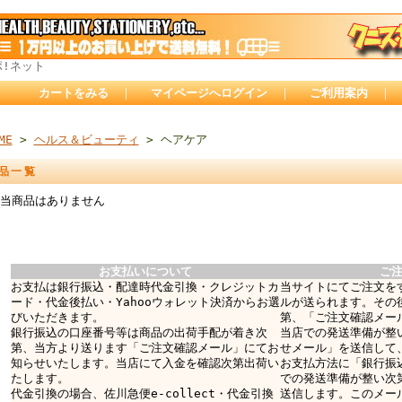
ポ!ネット
カートをみる
｜
マイページへログイン
｜
ご利用案内
｜
ME
>
ヘルス＆ビューティ
> ヘアケア
品一覧
当商品はありません
お支払いについて
ご
お支払は銀行振込・配達時代金引換・クレジットカ
当サイトにてご注文を
ード・代金後払い・Yahooウォレット決済からお選
ルが送られます。その
びいただきます。
第、「ご注文確認メー
銀行振込の口座番号等は商品の出荷手配が着き次
当店での発送準備が整
第、当方より送ります「ご注文確認メール」にてお
せメール」を送信して
知らせいたします。当店にて入金を確認次第出荷い
お支払方法に「銀行振
たします。
での発送準備が整い次
代金引換の場合、佐川急便e-collect・代金引換
送信します。このメー