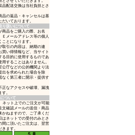
担とさせていただきます。
誤品配送交換は当社負担とさ
商品の返品・キャンセルは基
ただいております。
取り扱いについて
が商品をご購入の際、お名
、Ｅメールアドレス等の個人
くことになります。
び取引の内容は、納期の連
お買い得情報など、当サイト
する目的に使用するものであ
使用することはありません。
官公庁などの公的機関より法
提出を求められた場合を除
認なく第三者に開示・提供す
不正なアクセスや破壊、漏洩
ます。
業について
日、ネット上でのご注文が可能
注文確認メールの送信・商品
来かねますので、ご了承くだ
日はネットでの受付のみとさ
の間に頂いたご注文は、翌営
だきます。