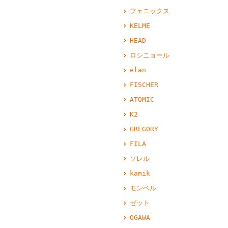
フェニックス
KELME
HEAD
ロシニョール
elan
FISCHER
ATOMIC
K2
GREGORY
FILA
ソレル
kamik
モンベル
ゼット
OGAWA