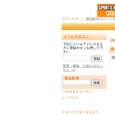
リラックマ ｜ 通信販売のクニス
メールマガジン
HO
下記にメールアドレスを入
力し登録ボタンを押して下
商
さい。
該
変更・解除・お知らせはこ
ちら >>
商品検索
ヘルス＆ビューティ
ヘアケア
キャラクター＆ホビー