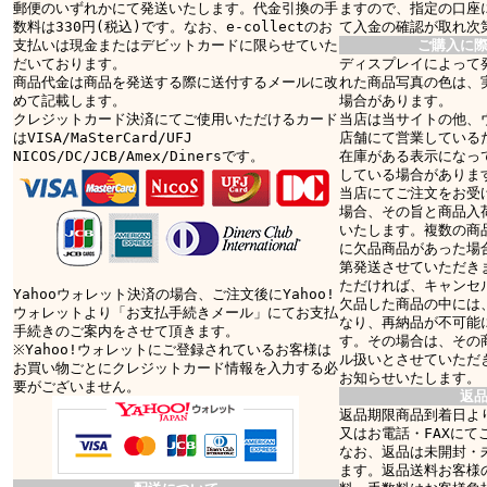
郵便のいずれかにて発送いたします。代金引換の手
ますので、指定の口座
数料は330円(税込)です。なお、e-collectのお
て入金の確認が取れ次
支払いは現金またはデビットカードに限らせていた
ご購入に
だいております。
ディスプレイによって
商品代金は商品を発送する際に送付するメールに改
れた商品写真の色は、
めて記載します。
場合があります。
クレジットカード決済にてご使用いただけるカード
当店は当サイトの他、
はVISA/MaSterCard/UFJ
店舗にて営業している
NICOS/DC/JCB/Amex/Dinersです。
在庫がある表示になっ
している場合がありま
当店にてご注文をお受
場合、その旨と商品入
いたします。複数の商
に欠品商品があった場
第発送させていただき
ただければ、キャンセ
Yahooウォレット決済の場合、ご注文後にYahoo!
欠品した商品の中には
ウォレットより「お支払手続きメール」にてお支払
なり、再納品が不可能
手続きのご案内をさせて頂きます。
す。その場合は、その
※Yahoo!ウォレットにご登録されているお客様は
ル扱いとさせていただ
お買い物ごとにクレジットカード情報を入力する必
お知らせいたします。
要がございません。
返
返品期限商品到着日より
又はお電話・FAXにて
なお、返品は未開封・
ます。返品送料お客様