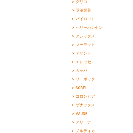
グリコ
明治製菓
パイロット
ヘリーハンセン
アシックス
マーモット
デサント
エレッセ
カッパ
リーボック
SOREL
コロンビア
ザナックス
VAUDE
アリーナ
ノルディカ