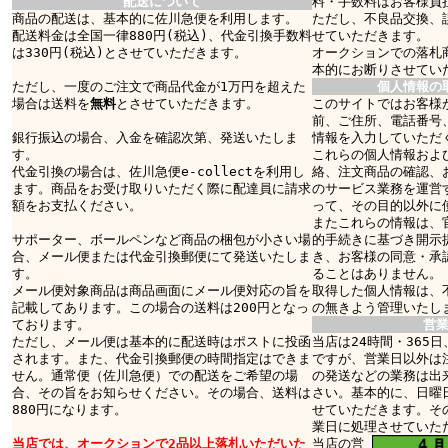
配送について
料・手数料はお客様負
商品の配送は、基本的に佐川急便を利用します。
ただし、不良品交換、
配送料金は全国一律880円(税込)、代金引換手数料
せていただきます。
は330円(税込)とさせていただきます。
オークションでの落札
本的にお断りさせてい
ただし、一度のご注文で商品代金が1万円を超えた
個人情報の
場合は送料を
無料
とさせていただきます。
このサイトではお客様
前、ご住所、電話番号
銀行振込の場合、入金を確認次第、発送いたしま
情報を入力していただ
す。
これらの個人情報およ
代金引換の場合は、佐川急便e-collectを利用し
絡、注文商品の確認、
ます。商品をお受け取りいただく際に配達員に請求
のサービス業務を運営
額をお支払ください。
って、その目的以外に
またこれらの情報は、
サポーター、ボールペンなど商品の梱包が小さい場
的手続きに基づき開示
合、メール便または代金引換郵便にて発送いたしま
き、お客様の同意・承
す。
ることはありません。
メール便対象商品は商品画面にメール便対応の旨を
取得した個人情報は、
記載してあります。この場合の送料は200円となっ
の無きよう管理いたし
ております。
営
ただし、メール便は基本的に配送時はポストに投函
当店は24時間・365
されます。また、代金引換郵便の時間指定はできま
ですが、営業日以外は
せん。通常便（佐川急便）での配送をご希望の場
の発送などの業務は出
合、その旨をお知らせください。その場合、送料は
さい。基本的に、日曜
880円になります。
せていただきます。そ
業日に処理させていた
当店では、オークションで2品以上落札いただいた
当店の営