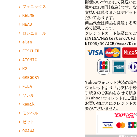
郵便のいずれかにて発送いた
フェニックス
数料は330円(税込)です。なお
支払いは現金またはデビット
KELME
だいております。
商品代金は商品を発送する際
HEAD
めて記載します。
クレジットカード決済にてご
ロシニョール
はVISA/MaSterCard/UFJ
elan
NICOS/DC/JCB/Amex/D
FISCHER
ATOMIC
K2
GREGORY
Yahooウォレット決済の場合
FILA
ウォレットより「お支払手続
手続きのご案内をさせて頂き
ソレル
※Yahoo!ウォレットにご
お買い物ごとにクレジットカ
kamik
要がございません。
モンベル
ゼット
OGAWA