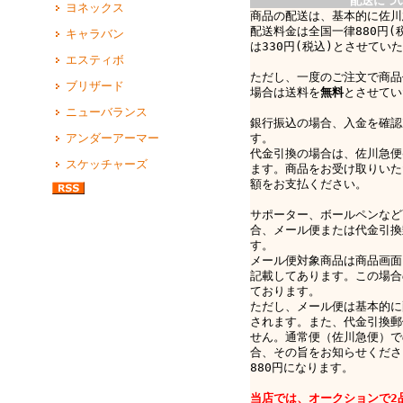
配送につ
ヨネックス
商品の配送は、基本的に佐川
配送料金は全国一律880円(
キャラバン
は330円(税込)とさせてい
エスティボ
ただし、一度のご注文で商品
ブリザード
場合は送料を
無料
とさせてい
ニューバランス
銀行振込の場合、入金を確認
す。
アンダーアーマー
代金引換の場合は、佐川急便e-
スケッチャーズ
ます。商品をお受け取りいた
額をお支払ください。
サポーター、ボールペンなど
合、メール便または代金引換
す。
メール便対象商品は商品画面
記載してあります。この場合
ております。
ただし、メール便は基本的に
されます。また、代金引換郵
せん。通常便（佐川急便）で
合、その旨をお知らせくださ
880円になります。
当店では、オークションで2