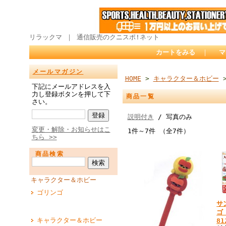
リラックマ ｜ 通信販売のクニスポ!ネット
カートをみる
｜
マ
メールマガジン
HOME
>
キャラクター＆ホビー
>
下記にメールアドレスを入
力し登録ボタンを押して下
商品一覧
さい。
説明付き
/ 写真のみ
変更・解除・お知らせはこ
1件～7件 （全7件）
ちら >>
商品検索
キャラクター＆ホビー
ゴリンゴ
サ
ゴ
キャラクター＆ホビー
81