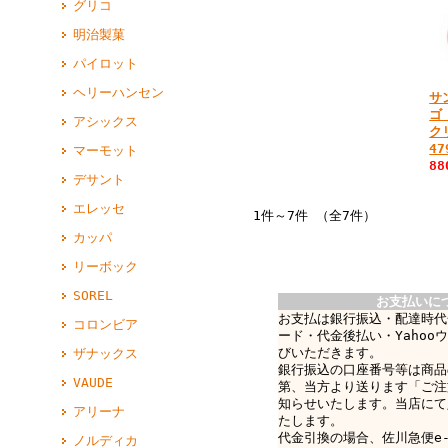
グリコ
明治製菓
パイロット
ヘリーハンセン
サ
ゴ
アシックス
ク
47
マーモット
8
デサント
エレッセ
1件～7件 （全7件）
カッパ
リーボック
SOREL
お支払いに
お支払は銀行振込・配達時代
コロンビア
ード・代金後払い・Yahoo
びいただきます。
ザナックス
銀行振込の口座番号等は商品
VAUDE
第、当方より送ります「ご注
知らせいたします。当店にて
アリーナ
たします。
代金引換の場合、佐川急便e-c
ノルディカ