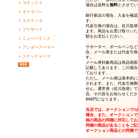
ヨネックス
場合は送料を
無料
とさせてい
キャラバン
銀行振込の場合、入金を確認
す。
エスティボ
代金引換の場合は、佐川急便e-
ブリザード
ます。商品をお受け取りいた
額をお支払ください。
ニューバランス
サポーター、ボールペンなど
アンダーアーマー
合、メール便または代金引換
スケッチャーズ
す。
メール便対象商品は商品画面
記載してあります。この場合
ております。
ただし、メール便は基本的に
されます。また、代金引換郵
せん。通常便（佐川急便）で
合、その旨をお知らせくださ
880円になります。
当店では、オークションで2
場合、また、オークションで
格の商品の同梱に対応してお
同梱の商品があることをご記
オークション商品との同梱で