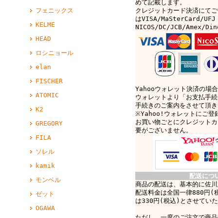
めて記載します。
クレジットカード決済にてご
フェニックス
はVISA/MaSterCard/UFJ
KELME
NICOS/DC/JCB/Amex/D
HEAD
ロシニョール
elan
FISCHER
Yahooウォレット決済の場合
ATOMIC
ウォレットより「お支払手続
手続きのご案内をさせて頂き
K2
※Yahoo!ウォレットにご
お買い物ごとにクレジットカ
GREGORY
要がございません。
FILA
ソレル
kamik
配送につ
モンベル
商品の配送は、基本的に佐川
配送料金は全国一律880円(
ゼット
は330円(税込)とさせてい
OGAWA
ただし、一度のご注文で商品