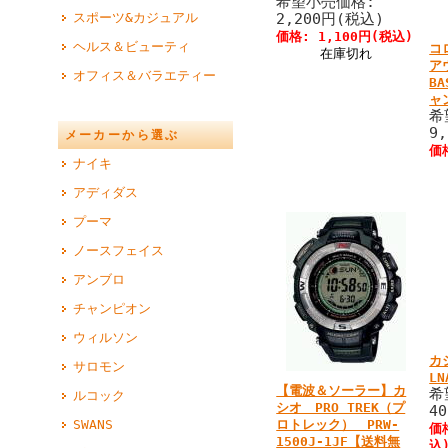
希望小売価格:
スポーツ&カジュアル
2,200円(税込)
価格: 1,100円(税込)
ヘルス＆ビューティ
コ
在庫切れ
ア
オフィス＆バラエティー
B
ャ
希
9
メーカーから選ぶ
価
ナイキ
アディダス
プーマ
ノースフェイス
アンブロ
チャンピオン
ウィルソン
カ
サロモン
LN
【電波＆ソーラー】カ
希
ルコック
シオ PRO TREK（プ
4
ロトレック） PRW-
SWANS
価
1500J-1JF【送料無
込