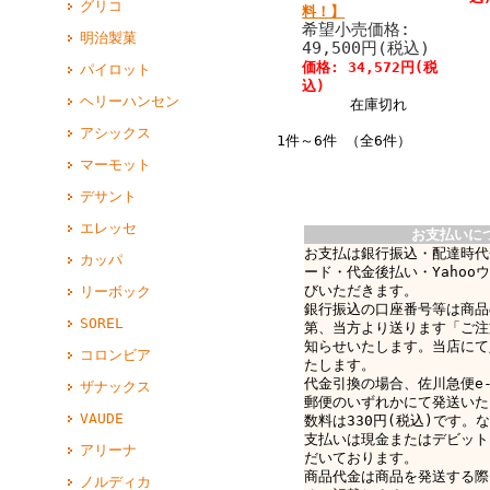
グリコ
料！】
希望小売価格:
明治製菓
49,500円(税込)
価格: 34,572円(税
パイロット
込)
ヘリーハンセン
在庫切れ
アシックス
1件～6件 （全6件）
マーモット
デサント
エレッセ
お支払いに
お支払は銀行振込・配達時代
カッパ
ード・代金後払い・Yahoo
びいただきます。
リーボック
銀行振込の口座番号等は商品
SOREL
第、当方より送ります「ご注
知らせいたします。当店にて
コロンビア
たします。
代金引換の場合、佐川急便e-c
ザナックス
郵便のいずれかにて発送いた
VAUDE
数料は330円(税込)です。なお
支払いは現金またはデビット
アリーナ
だいております。
商品代金は商品を発送する際
ノルディカ