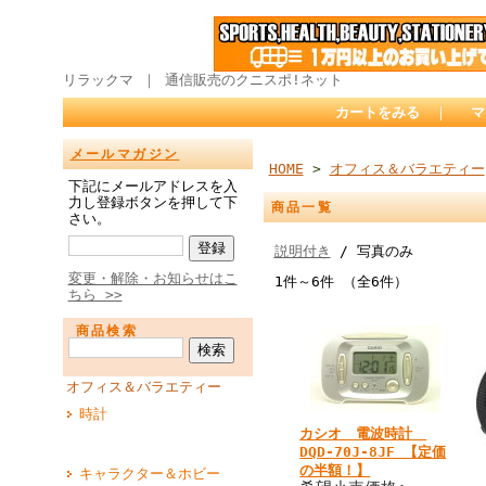
リラックマ ｜ 通信販売のクニスポ!ネット
カートをみる
｜
マ
メールマガジン
HOME
>
オフィス＆バラエティー
下記にメールアドレスを入
力し登録ボタンを押して下
商品一覧
さい。
説明付き
/ 写真のみ
変更・解除・お知らせはこ
1件～6件 （全6件）
ちら >>
商品検索
オフィス＆バラエティー
時計
カシオ 電波時計
DQD-70J-8JF 【定価
の半額！】
キャラクター＆ホビー