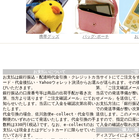
携帯グッズ
バッグ･ポーチ
お
お支払いについて
ご注
お支払は銀行振込・配達時代金引換・クレジットカ
当サイトにてご注文を
ード・代金後払い・Yahooウォレット決済からお選
ルが送られます。その
びいただきます。
第、「ご注文確認メー
銀行振込の口座番号等は商品の出荷手配が着き次
当店での発送準備が整
第、当方より送ります「ご注文確認メール」にてお
せメール」を送信して
知らせいたします。当店にて入金を確認次第出荷い
お支払方法に「銀行振
たします。
での発送準備が整い次
代金引換の場合、佐川急便e-collect・代金引換
送信します。このメー
郵便のいずれかにて発送いたします。代金引換の手
ますので、指定の口座
数料は330円(税込)です。なお、e-collectのお
て入金の確認が取れ次
支払いは現金またはデビットカードに限らせていた
ご購入に際
だいております。
ディスプレイによって