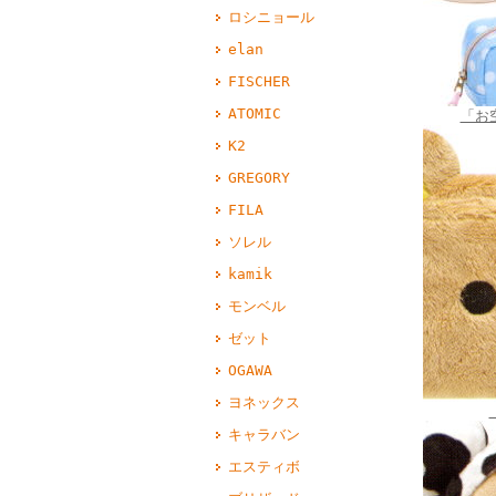
ロシニョール
elan
FISCHER
ATOMIC
「お
K2
GREGORY
FILA
ソレル
kamik
モンベル
ゼット
OGAWA
ヨネックス
キャラバン
エスティボ