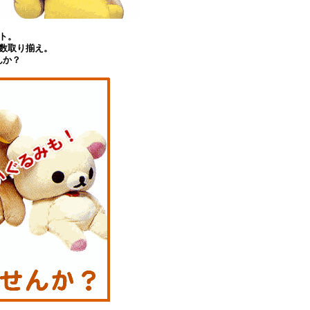
ト。
数取り揃え。
んか？