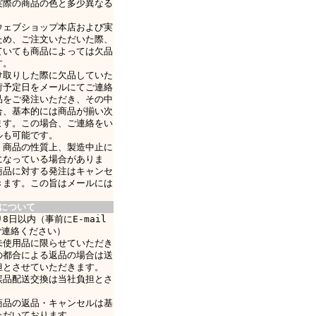
実際の商品の色と多少異なる
ウェブショップ本店および実
ため、ご注文いただいた際、
ていても商品によっては欠品
す。
け取りした際に欠品していた
荷予定日をメールにてご連絡
品をご発注いただき、その中
合、基本的には商品が揃い次
ます。この場合、ご連絡をい
ルも可能です。
、商品の性質上、製造中止に
になっている場合がありま
商品に対する発注はキャンセ
きます。この旨はメールには
について
8日以内（事前にE-mail
ご連絡ください）
未使用品に限らせていただき
の都合による返品の場合は送
担とさせていただきます。
誤品配送交換は当社負担とさ
商品の返品・キャンセルは基
ただいております。