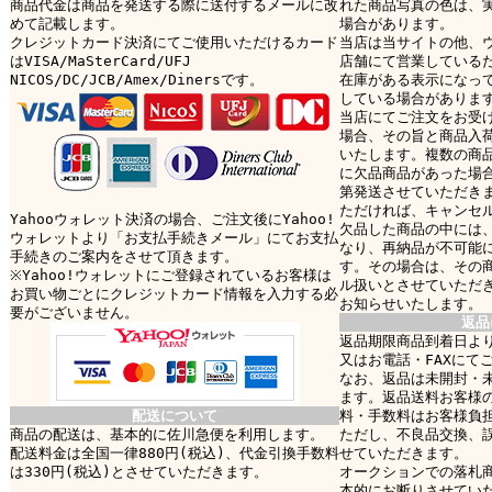
商品代金は商品を発送する際に送付するメールに改
れた商品写真の色は、
めて記載します。
場合があります。
クレジットカード決済にてご使用いただけるカード
当店は当サイトの他、
はVISA/MaSterCard/UFJ
店舗にて営業している
NICOS/DC/JCB/Amex/Dinersです。
在庫がある表示になっ
している場合がありま
当店にてご注文をお受
場合、その旨と商品入
いたします。複数の商
に欠品商品があった場
第発送させていただき
ただければ、キャンセ
Yahooウォレット決済の場合、ご注文後にYahoo!
欠品した商品の中には
ウォレットより「お支払手続きメール」にてお支払
なり、再納品が不可能
手続きのご案内をさせて頂きます。
す。その場合は、その
※Yahoo!ウォレットにご登録されているお客様は
ル扱いとさせていただ
お買い物ごとにクレジットカード情報を入力する必
お知らせいたします。
要がございません。
返品
返品期限商品到着日より
又はお電話・FAXにて
なお、返品は未開封・
ます。返品送料お客様
配送について
料・手数料はお客様負
商品の配送は、基本的に佐川急便を利用します。
ただし、不良品交換、
配送料金は全国一律880円(税込)、代金引換手数料
せていただきます。
は330円(税込)とさせていただきます。
オークションでの落札
本的にお断りさせてい