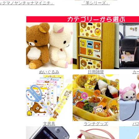
ックマノヤンチャナマイニチ」
「羊シリーズ」
ぬいぐるみ
日用雑貨
カ
文房具
ランチグッズ
バ